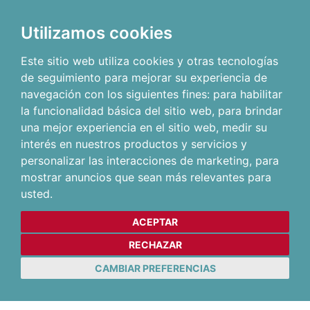
Utilizamos cookies
Este sitio web utiliza cookies y otras tecnologías
de seguimiento para mejorar su experiencia de
navegación con los siguientes fines:
para habilitar
la funcionalidad básica del sitio web
,
para brindar
una mejor experiencia en el sitio web
,
medir su
interés en nuestros productos y servicios y
personalizar las interacciones de marketing
,
para
mostrar anuncios que sean más relevantes para
usted
.
ACEPTAR
RECHAZAR
CAMBIAR PREFERENCIAS