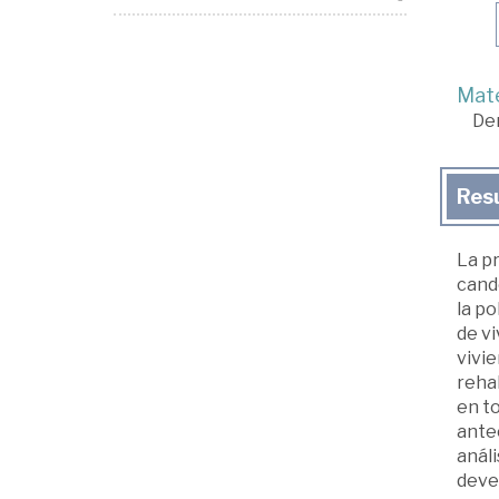
Mate
De
Res
La pr
cande
la po
de vi
vivie
rehab
en to
antec
análi
deven