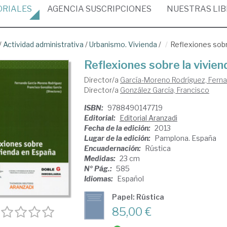
ORIALES
AGENCIA
SUSCRIPCIONES
NUESTRAS
LI
/
Actividad administrativa
/
Urbanismo. Vivienda
/
Reflexiones sobr
Reflexiones sobre la vivie
Director/a
García-Moreno Rodríguez, Fern
Director/a
González García, Francisco
ISBN:
9788490147719
Editorial:
Editorial Aranzadi
Fecha de la edición:
2013
Lugar de la edición:
Pamplona. España
Encuadernación:
Rústica
Medidas:
23 cm
Nº Pág.:
585
Idiomas:
Español
Papel: Rústica
85,00 €