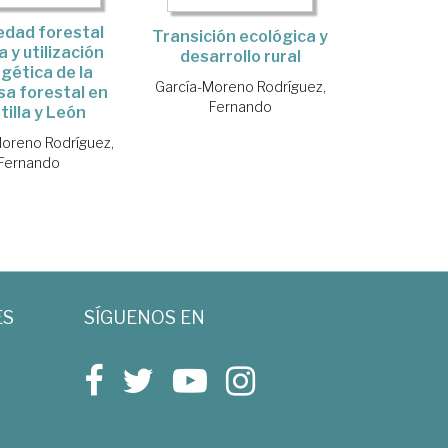
edad forestal
Transición ecológica y
a y utilización
desarrollo rural
gética de la
García-Moreno Rodríguez,
a forestal en
Fernando
tilla y León
oreno Rodríguez,
Fernando
ES
SÍGUENOS EN