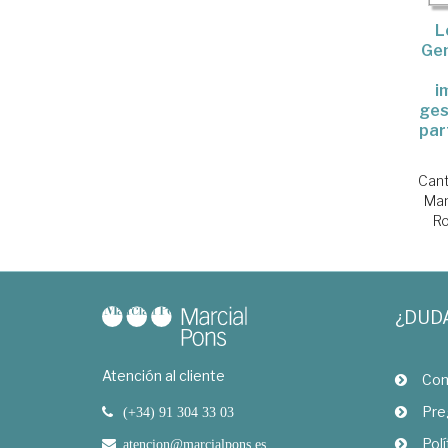
L
Gen
i
ges
par
Cant
Man
Ro
¿DUD
Atención al cliente
Com
Pre
(+34) 91 304 33 03
Polí
atencion@marcialpons.es