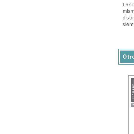
La s
mism
disti
siemp
Otro