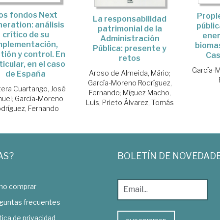
os fondos Next
Propi
La responsabilidad
eration: análisis
públic
patrimonial de la
crítico de su
ener
Administración
mplementación,
biomas
Pública: presente y
tión y control. En
Cas
retos
ticular, en el caso
García-M
Aroso de Almeida, Mário
;
de España
García-Moreno Rodríguez,
era Cuartango, José
Fernando
;
Míguez Macho,
uel
;
García-Moreno
Luis
;
Prieto Álvarez, Tomás
dríguez, Fernando
AS?
BOLETÍN DE NOVEDAD
o comprar
guntas frecuentes
tica de privacidad