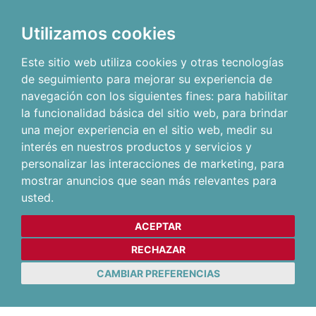
Utilizamos cookies
Este sitio web utiliza cookies y otras tecnologías
de seguimiento para mejorar su experiencia de
navegación con los siguientes fines:
para habilitar
la funcionalidad básica del sitio web
,
para brindar
una mejor experiencia en el sitio web
,
medir su
interés en nuestros productos y servicios y
personalizar las interacciones de marketing
,
para
mostrar anuncios que sean más relevantes para
usted
.
ACEPTAR
RECHAZAR
CAMBIAR PREFERENCIAS