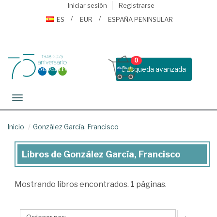
Iniciar sesión
Registrarse
ES
EUR
ESPAÑA PENINSULAR
0
Busqueda avanzada
Toggle navigation
Inicio
González García, Francisco
Libros de González García, Francisco
Libros
de
Mostrando
libros encontrados.
1
páginas.
González
García,