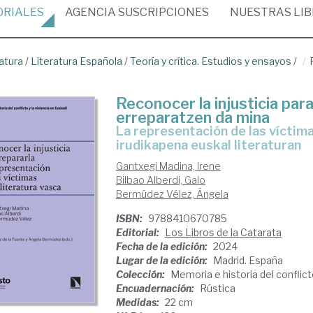
ORIALES
AGENCIA
SUSCRIPCIONES
NUESTRAS
LI
atura
/
Literatura Española
/
Teoría y crítica. Estudios y ensayos
/
Reconocer la injusticia par
erreparatzen da mina
La representación de las víctimas en la literatura vasca = Biktimen
irudikapena euskal literaturan
Gantxegi Madina, Irene
Bilbao Alberdi, Galo
Bermúdez Vélez, Ángela
ISBN:
9788410670785
Editorial:
Los Libros de la Catarata
Fecha de la edición:
2024
Lugar de la edición:
Madrid. España
Colección:
Memoria e historia del conflict
Encuadernación:
Rústica
Medidas:
22 cm