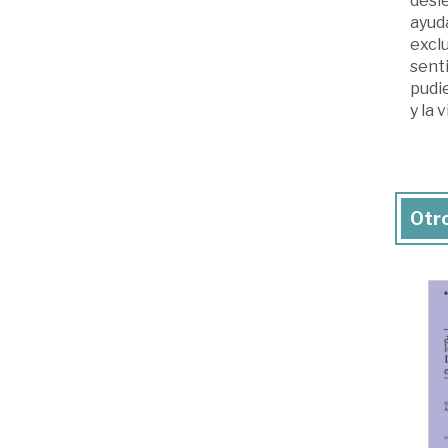
desle
ayuda
exclu
sent
pudie
y la 
Otro