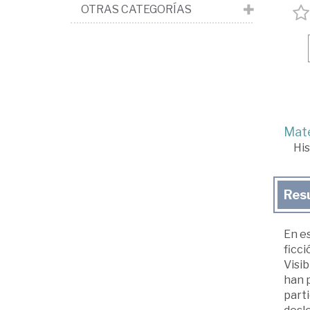
OTRAS CATEGORÍAS
Mate
His
Res
En es
ficci
Visib
han p
parti