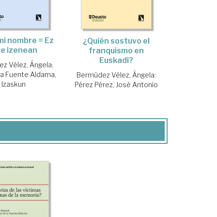
mi nombre = Ez
¿Quién sostuvo el
re izenean
franquismo en
Euskadi?
z Vélez, Ángela
;
la Fuente Aldama,
Bermúdez Vélez, Ángela
;
Izaskun
Pérez Pérez, José Antonio