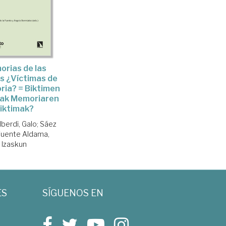
rias de las
s ¿Víctimas de
ria? = Biktimen
ak Memoriaren
iktimak?
lberdi, Galo
;
Sáez
 Fuente Aldama,
Izaskun
ES
SÍGUENOS EN