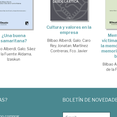
Cultura y valores en la
empresa
Memo
¿Una buena
Bilbao Alberdi, Galo
;
Caro
víctima
samaritana?
Rey, Jonatan
;
Martínez
la memo
ao Alberdi, Galo
;
Sáez
Contreras, Fco. Javier
memori
 la Fuente Aldama,
b
Izaskun
Bilbao A
de la
AS?
BOLETÍN DE NOVEDAD
o comprar