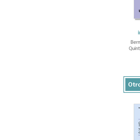
Berm
Quint
Otro