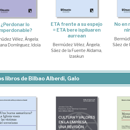
ETA frente a su espejo
No en 
¿Perdonar lo
= ETA bere ispiluaren
ni
imperdonable?
aurrean
Bermúde
údez Vélez, Ángela
;
Bermúdez Vélez, Ángela
;
Sáez de 
ana Domínguez, Idoia
Sáez de la Fuente Aldama,
Izaskun
s libros de Bilbao Alberdi, Galo