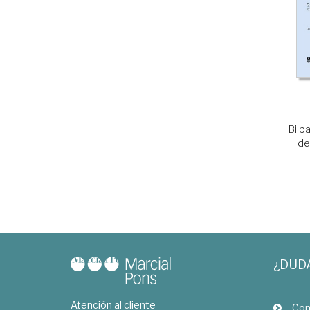
Bilb
de
¿DUD
Atención al cliente
Com