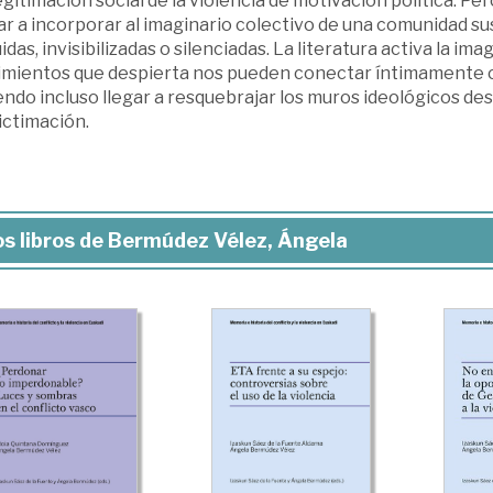
gitimación social de la violencia de motivación política. P
r a incorporar al imaginario colectivo de una comunidad sus
idas, invisibilizadas o silenciadas. La literatura activa la im
imientos que despierta nos pueden conectar íntimamente c
ndo incluso llegar a resquebrajar los muros ideológicos desde
victimación.
s libros de Bermúdez Vélez, Ángela