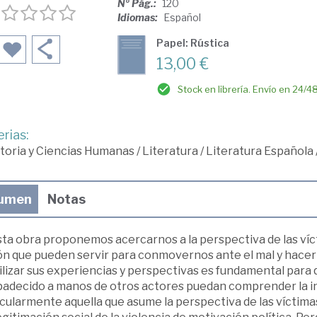
Nº Pág.:
120
Idiomas:
Español
Papel: Rústica
13,00 €
Stock en librería. Envío en 24/4
rias:
toria y Ciencias Humanas
/
Literatura
/
Literatura Española
umen
Notas
ta obra proponemos acercarnos a la perspectiva de las vícti
ón que pueden servir para conmovernos ante el mal y hacern
ilizar sus experiencias y perspectivas es fundamental para 
adecido a manos de otros actores puedan comprender la injus
cularmente aquella que asume la perspectiva de las víctimas