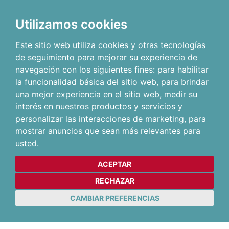
Utilizamos cookies
Este sitio web utiliza cookies y otras tecnologías
de seguimiento para mejorar su experiencia de
navegación con los siguientes fines:
para habilitar
la funcionalidad básica del sitio web
,
para brindar
una mejor experiencia en el sitio web
,
medir su
interés en nuestros productos y servicios y
personalizar las interacciones de marketing
,
para
mostrar anuncios que sean más relevantes para
usted
.
ACEPTAR
RECHAZAR
CAMBIAR PREFERENCIAS