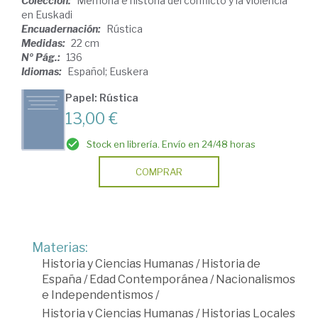
Colección:
Memoria e historia del conflicto y la violencia
en Euskadi
Encuadernación:
Rústica
Medidas:
22 cm
Nº Pág.:
136
Idiomas:
Español; Euskera
Papel: Rústica
13,00 €
Stock en librería. Envío en 24/48 horas
COMPRAR
Materias:
Historia y Ciencias Humanas
/
Historia de
España
/
Edad Contemporánea
/
Nacionalismos
e Independentismos
/
Historia y Ciencias Humanas
/
Historias Locales