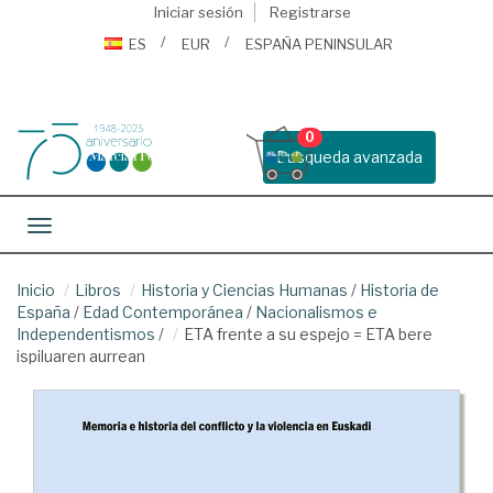
Iniciar sesión
Registrarse
ES
EUR
ESPAÑA PENINSULAR
0
Busqueda avanzada
Toggle navigation
Inicio
Libros
Historia y Ciencias Humanas
/
Historia de
España
/
Edad Contemporánea
/
Nacionalismos e
Independentismos
/
ETA frente a su espejo = ETA bere
ispiluaren aurrean