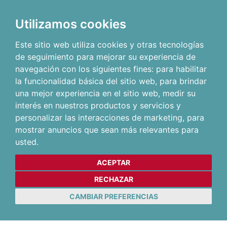
Utilizamos cookies
Este sitio web utiliza cookies y otras tecnologías
de seguimiento para mejorar su experiencia de
navegación con los siguientes fines:
para habilitar
la funcionalidad básica del sitio web
,
para brindar
una mejor experiencia en el sitio web
,
medir su
interés en nuestros productos y servicios y
personalizar las interacciones de marketing
,
para
mostrar anuncios que sean más relevantes para
usted
.
ACEPTAR
RECHAZAR
CAMBIAR PREFERENCIAS