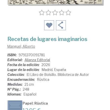
Recetas de lugares imaginarios
Manguel, Alberto
ISBN:
9791370091781
Editorial:
Alianza Editorial
Fecha de la edición:
2026
Lugar de la edición:
Madrid. España
Colección:
El Libro de Bolsillo. Biblioteca de Autor
Encuadernación:
Rústica
Medidas:
21 cm
Nº Pág.:
248
Idiomas:
Español
Papel: Rústica