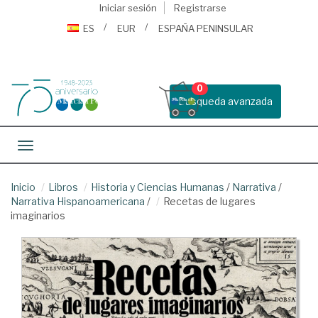
Iniciar sesión
Registrarse
ES
EUR
ESPAÑA PENINSULAR
0
Busqueda avanzada
Toggle navigation
Inicio
Libros
Historia y Ciencias Humanas
/
Narrativa
/
Narrativa Hispanoamericana
/
Recetas de lugares
imaginarios