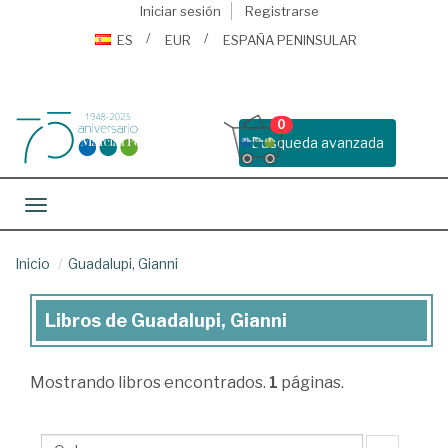
Iniciar sesión
Registrarse
ES
EUR
ESPAÑA PENINSULAR
0
Busqueda avanzada
Toggle navigation
Inicio
Guadalupi, Gianni
Libros de Guadalupi, Gianni
Libros
de
Mostrando
libros encontrados.
1
páginas.
Guadalupi,
Gianni