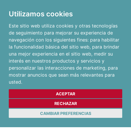
Utilizamos cookies
Este sitio web utiliza cookies y otras tecnologías
de seguimiento para mejorar su experiencia de
navegación con los siguientes fines:
para habilitar
la funcionalidad básica del sitio web
,
para brindar
una mejor experiencia en el sitio web
,
medir su
interés en nuestros productos y servicios y
personalizar las interacciones de marketing
,
para
mostrar anuncios que sean más relevantes para
usted
.
ACEPTAR
RECHAZAR
CAMBIAR PREFERENCIAS