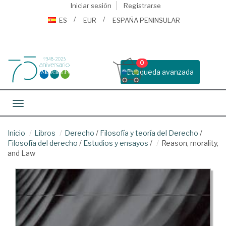
Iniciar sesión
Registrarse
ES
EUR
ESPAÑA PENINSULAR
0
Busqueda avanzada
Toggle navigation
Inicio
Libros
Derecho
/
Filosofía y teoría del Derecho
/
Filosofía del derecho
/
Estudios y ensayos
/
Reason, morality,
and Law