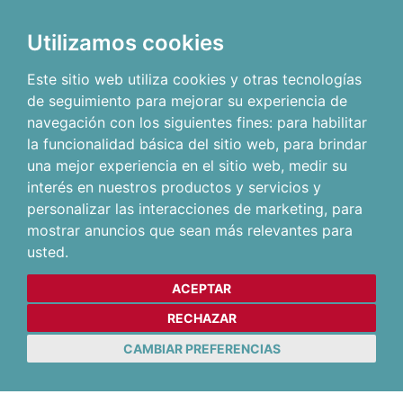
Utilizamos cookies
Este sitio web utiliza cookies y otras tecnologías
de seguimiento para mejorar su experiencia de
navegación con los siguientes fines:
para habilitar
la funcionalidad básica del sitio web
,
para brindar
una mejor experiencia en el sitio web
,
medir su
interés en nuestros productos y servicios y
personalizar las interacciones de marketing
,
para
mostrar anuncios que sean más relevantes para
usted
.
ACEPTAR
RECHAZAR
CAMBIAR PREFERENCIAS