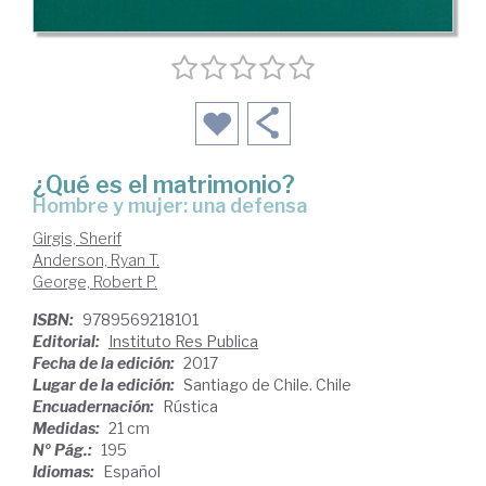
¿Qué es el matrimonio?
hombre y mujer: una defensa
Girgis, Sherif
Anderson, Ryan T.
George, Robert P.
ISBN:
9789569218101
Editorial:
Instituto Res Publica
Fecha de la edición:
2017
Lugar de la edición:
Santiago de Chile. Chile
Encuadernación:
Rústica
Medidas:
21 cm
Nº Pág.:
195
Idiomas:
Español