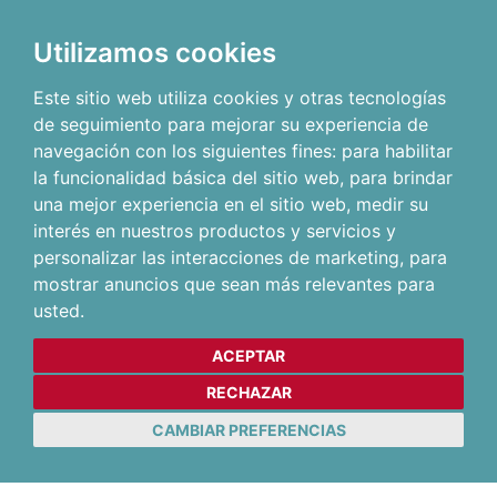
Utilizamos cookies
Este sitio web utiliza cookies y otras tecnologías
de seguimiento para mejorar su experiencia de
navegación con los siguientes fines:
para habilitar
la funcionalidad básica del sitio web
,
para brindar
una mejor experiencia en el sitio web
,
medir su
interés en nuestros productos y servicios y
personalizar las interacciones de marketing
,
para
mostrar anuncios que sean más relevantes para
usted
.
ACEPTAR
RECHAZAR
CAMBIAR PREFERENCIAS