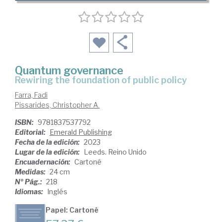
Quantum governance
rewiring the foundation of public policy
Farra, Fadi
Pissarides, Christopher A.
ISBN:
9781837537792
Editorial:
Emerald Publishing
Fecha de la edición:
2023
Lugar de la edición:
Leeds. Reino Unido
Encuadernación:
Cartoné
Medidas:
24 cm
Nº Pág.:
218
Idiomas:
Inglés
Papel: Cartoné