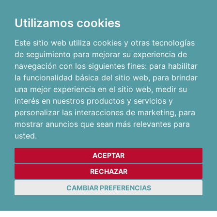
Utilizamos cookies
Este sitio web utiliza cookies y otras tecnologías
de seguimiento para mejorar su experiencia de
navegación con los siguientes fines:
para habilitar
la funcionalidad básica del sitio web
,
para brindar
una mejor experiencia en el sitio web
,
medir su
interés en nuestros productos y servicios y
personalizar las interacciones de marketing
,
para
mostrar anuncios que sean más relevantes para
usted
.
ACEPTAR
RECHAZAR
CAMBIAR PREFERENCIAS