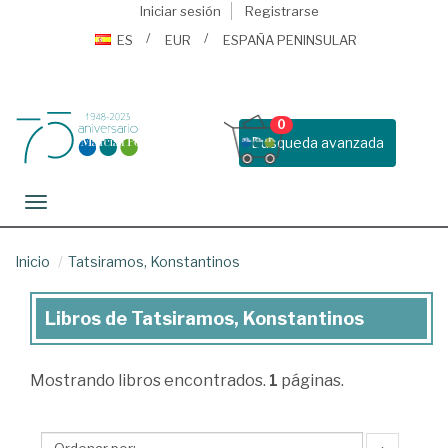
Iniciar sesión
Registrarse
ES
EUR
ESPAÑA PENINSULAR
0
Busqueda avanzada
Toggle navigation
Inicio
Tatsiramos, Konstantinos
Libros de Tatsiramos, Konstantinos
Libros
de
Mostrando
libros encontrados.
1
páginas.
Tatsiramos,
Konstantinos