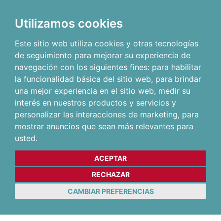
Utilizamos cookies
Este sitio web utiliza cookies y otras tecnologías
de seguimiento para mejorar su experiencia de
navegación con los siguientes fines:
para habilitar
la funcionalidad básica del sitio web
,
para brindar
una mejor experiencia en el sitio web
,
medir su
interés en nuestros productos y servicios y
personalizar las interacciones de marketing
,
para
mostrar anuncios que sean más relevantes para
usted
.
ACEPTAR
RECHAZAR
CAMBIAR PREFERENCIAS