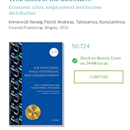
economic crisis, employment and income
distribution
Immervoll, Herwig
;
Peichl, Andreas
;
Tatsiramos, Konstantinos
Emerald Publishing. Bingley, 2012
50,72 €
Stock en librería. Envío
en 24/48 horas
COMPRAR