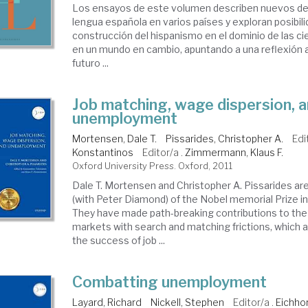
Los ensayos de este volumen describen nuevos des
lengua española en varios países y exploran posibi
construcción del hispanismo en el dominio de las ci
en un mundo en cambio, apuntando a una reflexión a
futuro ...
Job matching, wage dispersion, 
unemployment
Mortensen, Dale T.
Pissarides, Christopher A.
Edi
Konstantinos
Editor/a .
Zimmermann, Klaus F.
Oxford University Press. Oxford, 2011
Dale T. Mortensen and Christopher A. Pissarides are
(with Peter Diamond) of the Nobel memorial Prize 
They have made path-breaking contributions to the 
markets with search and matching frictions, which 
the success of job ...
Combatting unemployment
Layard, Richard
Nickell, Stephen
Editor/a .
Eichho