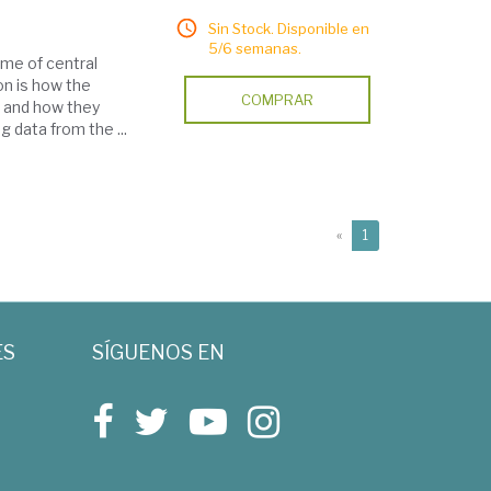
Sin Stock. Disponible en
5/6 semanas.
ome of central
on is how the
COMPRAR
, and how they
 data from the ...
(current)
«
1
ES
SÍGUENOS EN