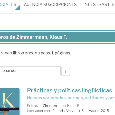
ORIALES
AGENCIA
SUSCRIPCIONES
NUESTRAS
LI
bros de Zimmermann, Klaus F.
ros
trando
libros encontrados.
1
páginas.
mmermann,
aus
↑
Prácticas y políticas lingüísticas
nuevas variedades, normas, actitudes y pe
Editor/a .
Zimmermann, Klaus F.
Iberoamericana Editorial Vervuert, S.L.. Madrid, 2015