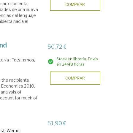
arrollos en la
COMPRAR
lidades de una nueva
encias del lenguaje
bierta hacia el
and
50,72 €
Stock en librería. Envío
tor/a .
Tatsiramos,
en 24/48 horas
COMPRAR
 the recipients
in Economics 2010.
analysis of
account for much of
51,90 €
rst, Werner