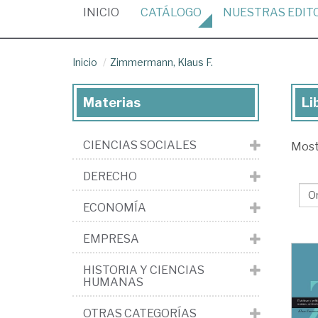
(CURRENT)
INICIO
CATÁLOGO
NUESTRAS
EDIT
Inicio
Zimmermann, Klaus F.
Materias
Li
Lib
de
CIENCIAS SOCIALES
Mos
Zi
Kl
DERECHO
F.
ECONOMÍA
EMPRESA
HISTORIA Y CIENCIAS
HUMANAS
OTRAS CATEGORÍAS