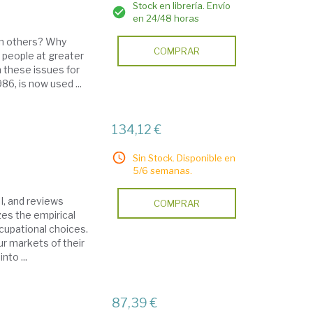
Stock en librería. Envío
en 24/48 horas
an others? Why
COMPRAR
people at greater
 these issues for
86, is now used ...
134,12 €
Sin Stock. Disponible en
5/6 semanas.
II, and reviews
COMPRAR
zes the empirical
upational choices.
ur markets of their
to ...
87,39 €