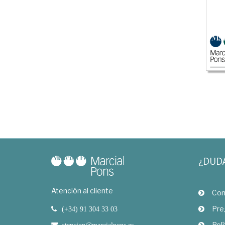
¿DUD
Atención al cliente
Com
Pre
(+34) 91 304 33 03
Polí