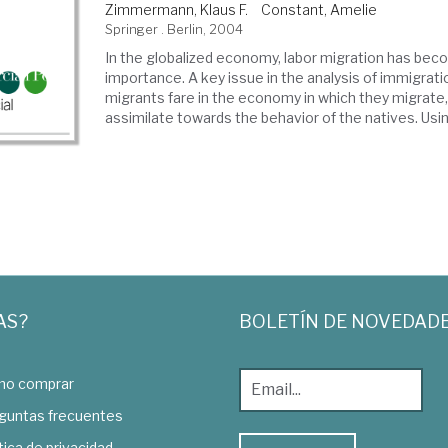
Zimmermann, Klaus F.
Constant, Amelie
Springer . Berlin, 2004
In the globalized economy, labor migration has bec
importance. A key issue in the analysis of immigrati
migrants fare in the economy in which they migrate
assimilate towards the behavior of the natives. Using
AS?
BOLETÍN DE NOVEDAD
o comprar
guntas frecuentes
tica de privacidad