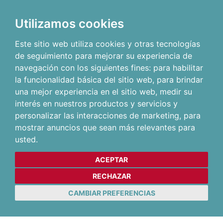
Utilizamos cookies
Este sitio web utiliza cookies y otras tecnologías
de seguimiento para mejorar su experiencia de
navegación con los siguientes fines:
para habilitar
la funcionalidad básica del sitio web
,
para brindar
una mejor experiencia en el sitio web
,
medir su
interés en nuestros productos y servicios y
personalizar las interacciones de marketing
,
para
mostrar anuncios que sean más relevantes para
usted
.
ACEPTAR
RECHAZAR
CAMBIAR PREFERENCIAS