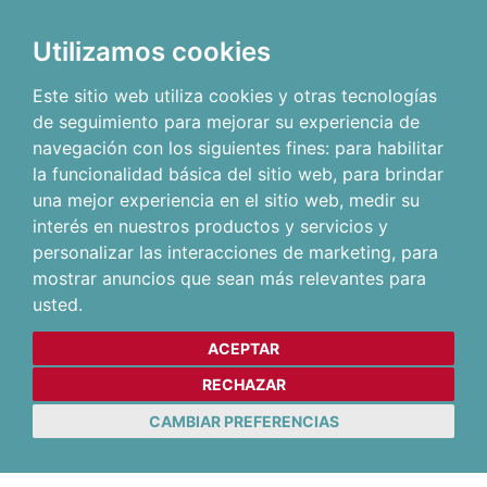
Utilizamos cookies
Este sitio web utiliza cookies y otras tecnologías
de seguimiento para mejorar su experiencia de
navegación con los siguientes fines:
para habilitar
la funcionalidad básica del sitio web
,
para brindar
una mejor experiencia en el sitio web
,
medir su
interés en nuestros productos y servicios y
personalizar las interacciones de marketing
,
para
mostrar anuncios que sean más relevantes para
usted
.
ACEPTAR
RECHAZAR
CAMBIAR PREFERENCIAS