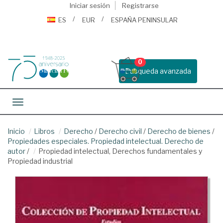
Iniciar sesión
Registrarse
ES
EUR
ESPAÑA PENINSULAR
0
Busqueda avanzada
Toggle navigation
Inicio
Libros
Derecho
/
Derecho civil
/
Derecho de bienes
/
Propiedades especiales. Propiedad intelectual. Derecho de
autor
/
Propiedad intelectual, Derechos fundamentales y
Propiedad industrial