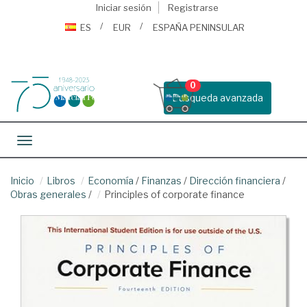
Iniciar sesión
Registrarse
ES
EUR
ESPAÑA PENINSULAR
0
Busqueda avanzada
Toggle navigation
Inicio
Libros
Economía
/
Finanzas
/
Dirección financiera
/
Obras generales
/
Principles of corporate finance