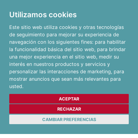
Utilizamos cookies
Este sitio web utiliza cookies y otras tecnologías
de seguimiento para mejorar su experiencia de
navegación con los siguientes fines:
para habilitar
la funcionalidad básica del sitio web
,
para brindar
una mejor experiencia en el sitio web
,
medir su
interés en nuestros productos y servicios y
personalizar las interacciones de marketing
,
para
mostrar anuncios que sean más relevantes para
usted
.
ACEPTAR
RECHAZAR
CAMBIAR PREFERENCIAS