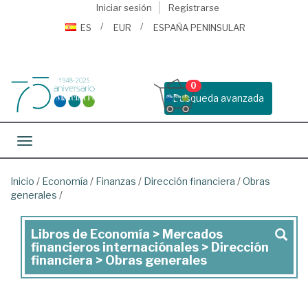
Iniciar sesión
Registrarse
ES
EUR
ESPAÑA PENINSULAR
0
Busqueda avanzada
Toggle navigation
Inicio
/
Economía
/
Finanzas
/
Dirección financiera
/
Obras
generales
/
Libros de Economía > Mercados
Libros
financieros internaciónales > Dirección
de
financiera > Obras generales
Economía
>