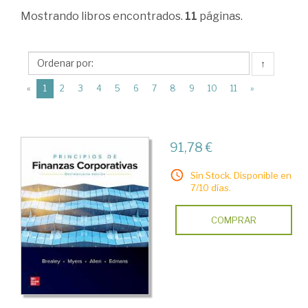
Mercados
Mostrando
libros encontrados.
11
páginas.
financieros
internaciónales
↑
>
(current)
«
1
2
3
4
5
6
7
8
9
10
11
»
Dirección
financiera
>
91,78 €
Obras
Sin Stock. Disponible en
generales
7/10 días.
COMPRAR