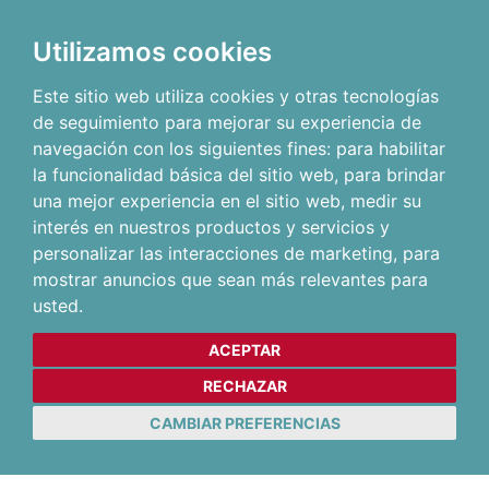
Utilizamos cookies
Este sitio web utiliza cookies y otras tecnologías
de seguimiento para mejorar su experiencia de
navegación con los siguientes fines:
para habilitar
la funcionalidad básica del sitio web
,
para brindar
una mejor experiencia en el sitio web
,
medir su
interés en nuestros productos y servicios y
personalizar las interacciones de marketing
,
para
mostrar anuncios que sean más relevantes para
usted
.
ACEPTAR
RECHAZAR
CAMBIAR PREFERENCIAS