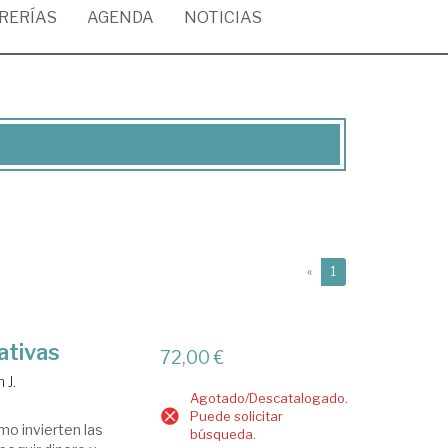
BRERÍAS
AGENDA
NOTICIAS
(current)
«
1
ativas
72,00 €
 J.
Agotado/Descatalogado.
Puede solicitar
o invierten las
búsqueda.