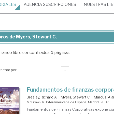
ORIALES
AGENCIA
SUSCRIPCIONES
NUESTRAS
LI
bros de Myers, Stewart C.
ros
trando
libros encontrados.
1
páginas.
ers,
ewart
↑
Fundamentos de finanzas corpor
Brealey, Richard A.
Myers, Stewart C.
Marcus, Alan
McGraw-Hill Interamericana de España. Madrid, 2007
Fundamentos de Finanzas Corporativas expone cóm