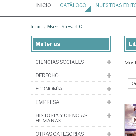
(CURRENT)
INICIO
CATÁLOGO
NUESTRAS
EDIT
Inicio
Myers, Stewart C.
Materias
Li
Lib
de
CIENCIAS SOCIALES
Mos
My
St
DERECHO
C.
ECONOMÍA
EMPRESA
HISTORIA Y CIENCIAS
HUMANAS
OTRAS CATEGORÍAS