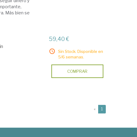
eguir dinero y
importante,
era. Más bien se
59,40 €
in
Sin Stock. Disponible en
5/6 semanas.
COMPRAR
(current)
«
1