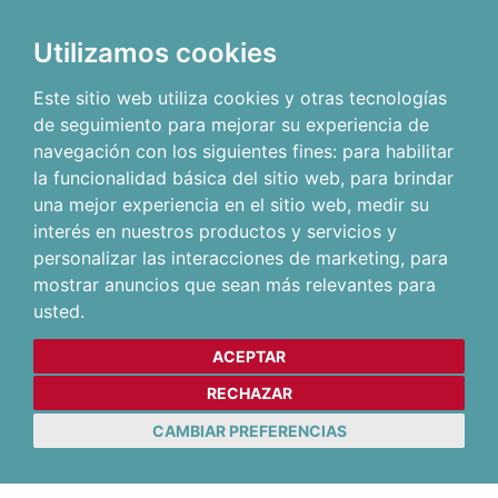
Utilizamos cookies
Este sitio web utiliza cookies y otras tecnologías
de seguimiento para mejorar su experiencia de
navegación con los siguientes fines:
para habilitar
la funcionalidad básica del sitio web
,
para brindar
una mejor experiencia en el sitio web
,
medir su
interés en nuestros productos y servicios y
personalizar las interacciones de marketing
,
para
mostrar anuncios que sean más relevantes para
usted
.
ACEPTAR
RECHAZAR
CAMBIAR PREFERENCIAS