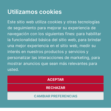
Utilizamos cookies
Este sitio web utiliza cookies y otras tecnologías
de seguimiento para mejorar su experiencia de
navegación con los siguientes fines:
para habilitar
la funcionalidad básica del sitio web
,
para brindar
una mejor experiencia en el sitio web
,
medir su
interés en nuestros productos y servicios y
personalizar las interacciones de marketing
,
para
mostrar anuncios que sean más relevantes para
usted
.
ACEPTAR
RECHAZAR
CAMBIAR PREFERENCIAS