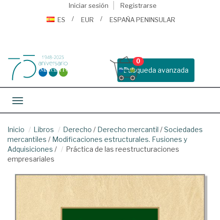
Iniciar sesión
Registrarse
ES
EUR
ESPAÑA PENINSULAR
0
Busqueda avanzada
Toggle navigation
Inicio
Libros
Derecho
/
Derecho mercantil
/
Sociedades
mercantiles
/
Modificaciones estructurales. Fusiones y
Adquisiciones
/
Práctica de las reestructuraciones
empresariales