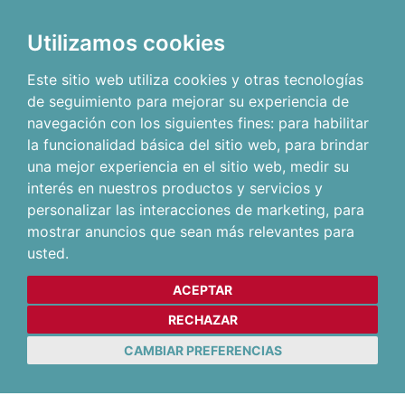
Utilizamos cookies
Este sitio web utiliza cookies y otras tecnologías
de seguimiento para mejorar su experiencia de
navegación con los siguientes fines:
para habilitar
la funcionalidad básica del sitio web
,
para brindar
una mejor experiencia en el sitio web
,
medir su
interés en nuestros productos y servicios y
personalizar las interacciones de marketing
,
para
mostrar anuncios que sean más relevantes para
usted
.
ACEPTAR
RECHAZAR
CAMBIAR PREFERENCIAS