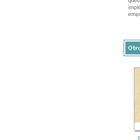
queda
imple
empre
Otro