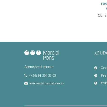
re
Cohen
¿DUD
Atención al cliente
Com
Pre
(+34) 91 304 33 03
Polí
atencion@marcialpons.es