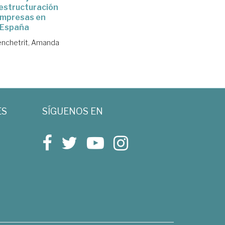
eestructuración
empresas en
España
nchetrit, Amanda
ES
SÍGUENOS EN