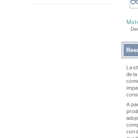
Mate
De
Res
La si
de la
come
impa
cons
A par
produ
adopt
compa
con é