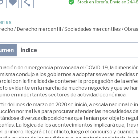
Stock en librería. Envío en 24/4
rias:
recho
/
Derecho mercantil
/
Sociedades mercantiles
/
Obras
umen
Índice
tuación de emergencia provocada el COVID-19, la dimensión d
 misma condujo a los gobiernos a adoptar severas medidas res
rcial con la finalidad de contener la propagación de la en
cto evidente en la marcha de muchos negocios y que se han
umo en importantes sectores de actividad económica.
tir del mes de marzo de 2020 se inició, a escala nacional e i
cción normativa para procurar atender las necesidades de l
ándose diversas disposiciones que tenían por objeto regula
ñías. La lógica de los acontecimientos implicará que, tras 
l, primero, llegará el conflicto, luego el concurso y, cuand