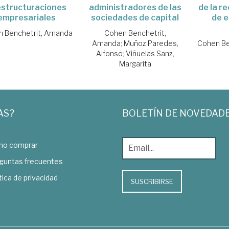
estructuraciones
administradores de las
de la r
empresariales
sociedades de capital
de 
 Benchetrit, Amanda
Cohen Benchetrit,
Amanda
;
Muñoz Paredes,
Cohen Be
Alfonso
;
Viñuelas Sanz,
Margarita
AS?
BOLETÍN DE NOVEDAD
o comprar
guntas frecuentes
tica de privacidad
SUSCRIBIRSE