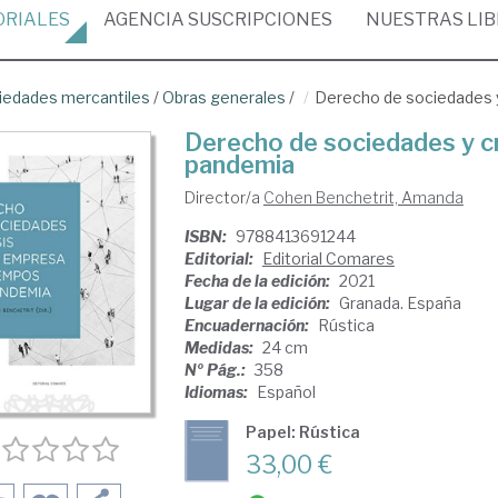
ORIALES
AGENCIA
SUSCRIPCIONES
NUESTRAS
LI
iedades mercantiles
/
Obras generales
/
Derecho de sociedades y
Derecho de sociedades y cr
pandemia
Director/a
Cohen Benchetrit, Amanda
ISBN:
9788413691244
Editorial:
Editorial Comares
Fecha de la edición:
2021
Lugar de la edición:
Granada. España
Encuadernación:
Rústica
Medidas:
24 cm
Nº Pág.:
358
Idiomas:
Español
Papel: Rústica
33,00 €