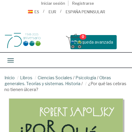
Iniciar sesión
Registrarse
ES
EUR
ESPAÑA PENINSULAR
0
Busqueda avanzada
Toggle navigation
Inicio
Libros
Ciencias Sociales
/
Psicología
/
Obras
generales. Teorías y sistemas. Historia
/
¿Por qué las cebras
no tienen úlcera?