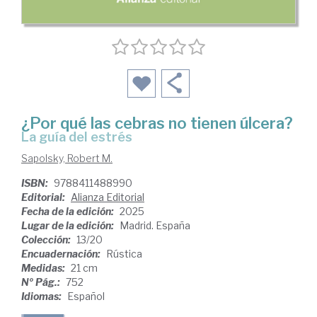
¿Por qué las cebras no tienen úlcera?
La guía del estrés
Sapolsky, Robert M.
ISBN:
9788411488990
Editorial:
Alianza Editorial
Fecha de la edición:
2025
Lugar de la edición:
Madrid. España
Colección:
13/20
Encuadernación:
Rústica
Medidas:
21 cm
Nº Pág.:
752
Idiomas:
Español