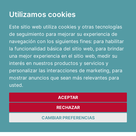
Utilizamos cookies
Este sitio web utiliza cookies y otras tecnologías
de seguimiento para mejorar su experiencia de
navegación con los siguientes fines:
para habilitar
la funcionalidad básica del sitio web
,
para brindar
una mejor experiencia en el sitio web
,
medir su
interés en nuestros productos y servicios y
personalizar las interacciones de marketing
,
para
mostrar anuncios que sean más relevantes para
usted
.
ACEPTAR
RECHAZAR
CAMBIAR PREFERENCIAS