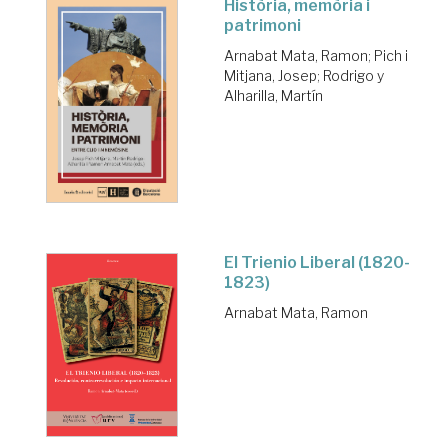
Història, memòria i
patrimoni
Arnabat Mata, Ramon
;
Pich i
Mitjana, Josep
;
Rodrigo y
Alharilla, Martín
El Trienio Liberal (1820-
1823)
Arnabat Mata, Ramon