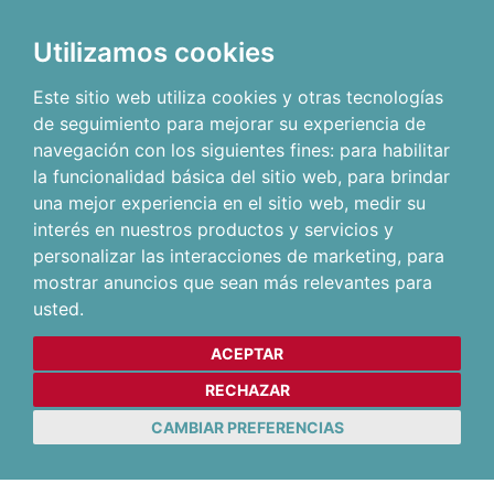
Utilizamos cookies
Este sitio web utiliza cookies y otras tecnologías
de seguimiento para mejorar su experiencia de
navegación con los siguientes fines:
para habilitar
la funcionalidad básica del sitio web
,
para brindar
una mejor experiencia en el sitio web
,
medir su
interés en nuestros productos y servicios y
personalizar las interacciones de marketing
,
para
mostrar anuncios que sean más relevantes para
usted
.
ACEPTAR
RECHAZAR
CAMBIAR PREFERENCIAS