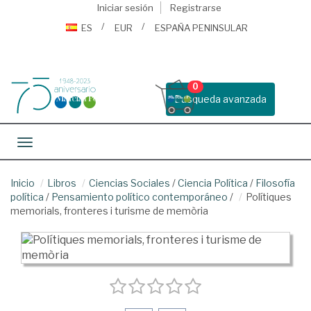
Iniciar sesión
Registrarse
ES
EUR
ESPAÑA PENINSULAR
0
Busqueda avanzada
Toggle navigation
Inicio
Libros
Ciencias Sociales
/
Ciencia Política
/
Filosofía
política
/
Pensamiento político contemporáneo
/
Polítiques
memorials, fronteres i turisme de memòria