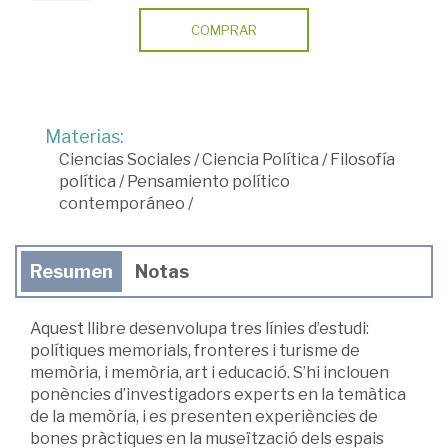
COMPRAR
Materias:
Ciencias Sociales
/
Ciencia Política
/
Filosofía
política
/
Pensamiento político
contemporáneo
/
Resumen
Notas
Aquest llibre desenvolupa tres línies d’estudi:
polítiques memorials, fronteres i turisme de
memòria, i memòria, art i educació. S’hi inclouen
ponències d’investigadors experts en la temàtica
de la memòria, i es presenten experiències de
bones pràctiques en la museïtzació dels espais