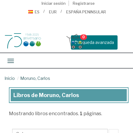
Iniciar sesión
Registrarse
ES
EUR
ESPAÑA PENINSULAR
0
Busqueda avanzada
Toggle navigation
Inicio
Moruno, Carlos
Libros de Moruno, Carlos
Libros
de
Mostrando
libros encontrados.
1
páginas.
Moruno,
Carlos