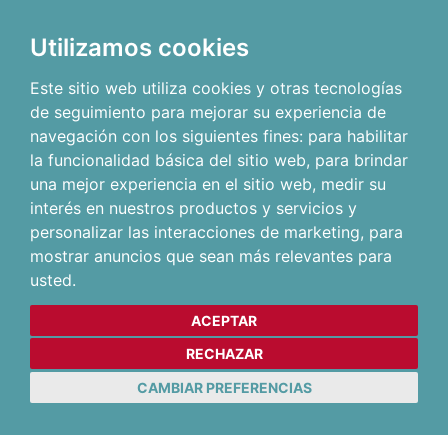
Utilizamos cookies
Este sitio web utiliza cookies y otras tecnologías
de seguimiento para mejorar su experiencia de
navegación con los siguientes fines:
para habilitar
la funcionalidad básica del sitio web
,
para brindar
una mejor experiencia en el sitio web
,
medir su
interés en nuestros productos y servicios y
personalizar las interacciones de marketing
,
para
mostrar anuncios que sean más relevantes para
usted
.
ACEPTAR
RECHAZAR
CAMBIAR PREFERENCIAS