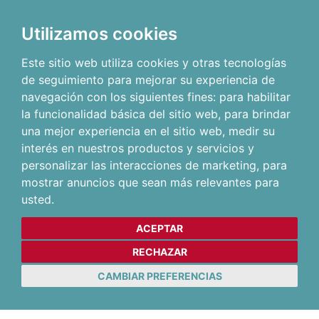
Utilizamos cookies
Este sitio web utiliza cookies y otras tecnologías
de seguimiento para mejorar su experiencia de
navegación con los siguientes fines:
para habilitar
la funcionalidad básica del sitio web
,
para brindar
una mejor experiencia en el sitio web
,
medir su
interés en nuestros productos y servicios y
personalizar las interacciones de marketing
,
para
mostrar anuncios que sean más relevantes para
usted
.
ACEPTAR
RECHAZAR
CAMBIAR PREFERENCIAS