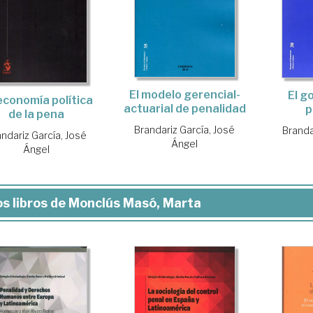
El modelo gerencial-
El g
economía política
actuarial de penalidad
p
de la pena
Brandariz García, José
Branda
andariz García, José
Ángel
Ángel
s libros de Monclús Masó, Marta