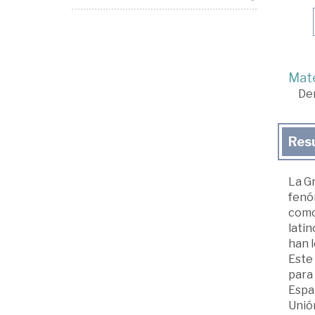
Mate
De
Res
La Gr
fenóm
como 
lati
han l
Este 
para 
Espa
Unión