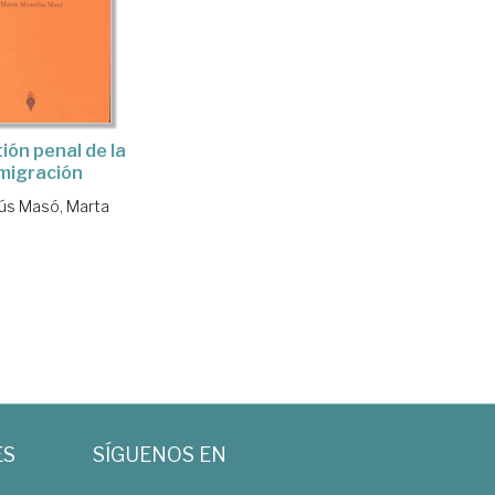
ión penal de la
migración
ús Masó, Marta
ES
SÍGUENOS EN