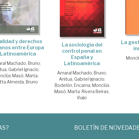
alidad y derechos
La gest
La sociología del
nos entre Europa
in
control penal en
 Latinoamérica
España y
Moncl
Latinoamérica
ral Machado, Bruno
;
tua, Gabriel Ignacio
;
Amaral Machado, Bruno
;
nclús Masó, Marta
;
Anitua, Gabriel Ignacio
;
tta Almeida, Bruno
Bodelón, Encarna
;
Monclús
Masó, Marta
;
Rivera Beiras,
Iñaki
AS?
BOLETÍN DE NOVEDAD