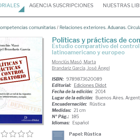
ORIALES
AGENCIA
SUSCRIPCIONES
NUESTRAS
LI
ompetencias comunitarias
/
Relaciones exteriores. Aduanas. Circul
Políticas y prácticas de co
estudio comparativo del control de los migrantes en los contextos
latinoamericano y europeo
Monclús Masó, Marta
Brandariz García, José Ángel
ISBN:
9789873620089
Editorial:
Ediciones Didot
Fecha de la edición:
2014
Lugar de la edición:
Buenos Aires. Argent
Encuadernación:
Rústica
Medidas:
21 cm
Nº Pág.:
185
Idiomas:
Español
Papel: Rústica