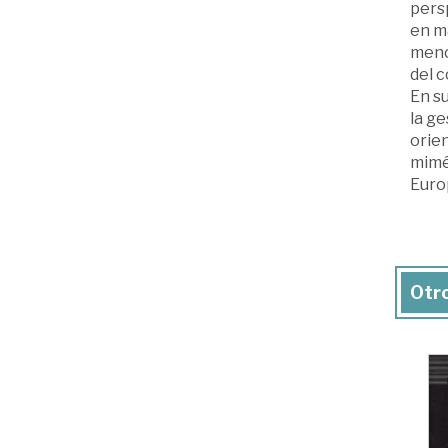
pers
en ma
menci
del c
En s
la g
orien
mimét
Euro
Otro