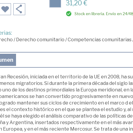
31,20 €
Stock en librería. Envío en 24/4
rias:
recho
/
Derecho comunitario
/
Competencias comunitarias
umen
an Recesión, iniciada en el territorio de la UE en 2008, ha s
enos migratorios. Si durante la primera década del siglo l
uno de los destinos primordiales la Europa meridional, en l
noamericanos se han convertido progresivamente en nuevos 
ogrado mantener sus ciclos de crecimiento en el marco d ela 
es el contexto histórico en el que se plantea el estudio y, 
él se haya elegido el análisis comparativo de las políticas 
ña y Argentina, insertados respectivamente en el más avan
 Europea, y en el más reciente Mercosur. Se trata de una in