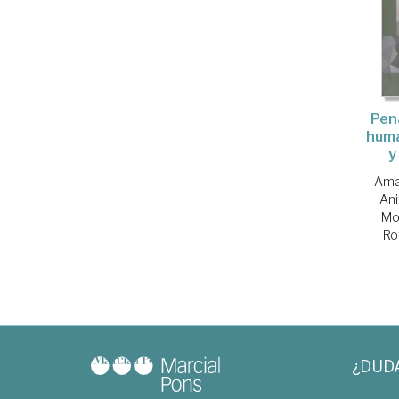
Pen
huma
y
Ama
Ani
Mo
Ro
¿DUD