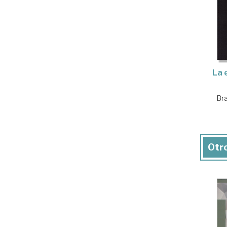
La 
Br
Otro