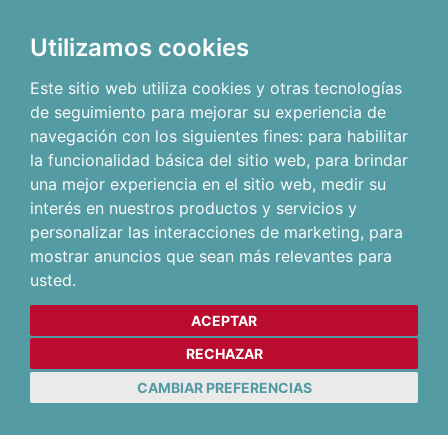
Utilizamos cookies
Este sitio web utiliza cookies y otras tecnologías
de seguimiento para mejorar su experiencia de
navegación con los siguientes fines:
para habilitar
la funcionalidad básica del sitio web
,
para brindar
una mejor experiencia en el sitio web
,
medir su
interés en nuestros productos y servicios y
personalizar las interacciones de marketing
,
para
mostrar anuncios que sean más relevantes para
usted
.
ACEPTAR
RECHAZAR
CAMBIAR PREFERENCIAS