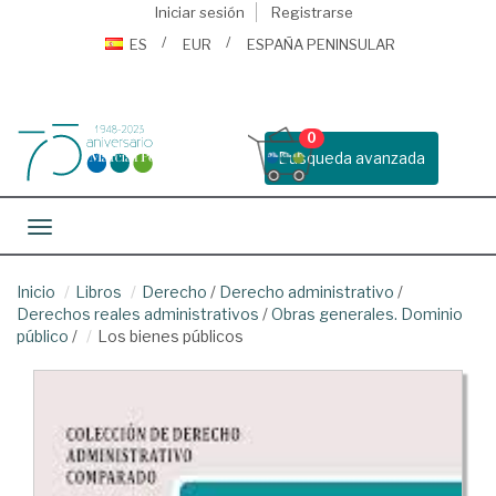
Iniciar sesión
Registrarse
ES
EUR
ESPAÑA PENINSULAR
0
Busqueda avanzada
Toggle navigation
Inicio
Libros
Derecho
/
Derecho administrativo
/
Derechos reales administrativos
/
Obras generales. Dominio
público
/
Los bienes públicos