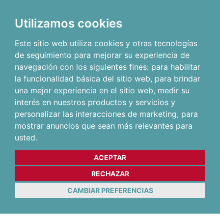
Utilizamos cookies
Este sitio web utiliza cookies y otras tecnologías
de seguimiento para mejorar su experiencia de
navegación con los siguientes fines:
para habilitar
la funcionalidad básica del sitio web
,
para brindar
una mejor experiencia en el sitio web
,
medir su
interés en nuestros productos y servicios y
personalizar las interacciones de marketing
,
para
mostrar anuncios que sean más relevantes para
usted
.
ACEPTAR
RECHAZAR
CAMBIAR PREFERENCIAS