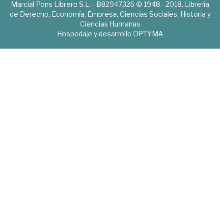
Marcial Pons Librero S.L. - B82947326 © 1948 - 2018. Librería
de Derecho, Economía, Empresa, Ciencias Sociales, Historia y
Ciencias Humanas
Hospedaje y desarrollo
OPTYMA