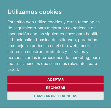
Utilizamos cookies
Este sitio web utiliza cookies y otras tecnologías
de seguimiento para mejorar su experiencia de
navegación con los siguientes fines:
para habilitar
la funcionalidad básica del sitio web
,
para brindar
una mejor experiencia en el sitio web
,
medir su
interés en nuestros productos y servicios y
personalizar las interacciones de marketing
,
para
mostrar anuncios que sean más relevantes para
usted
.
ACEPTAR
RECHAZAR
CAMBIAR PREFERENCIAS