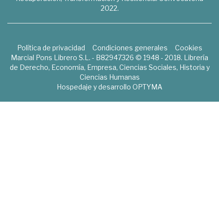
2022.
Política de privacidad
Condiciones generales
Cookies
Marcial Pons Librero S.L. - B82947326 © 1948 - 2018. Librería
de Derecho, Economía, Empresa, Ciencias Sociales, Historia y
Ciencias Humanas
Hospedaje y desarrollo
OPTYMA