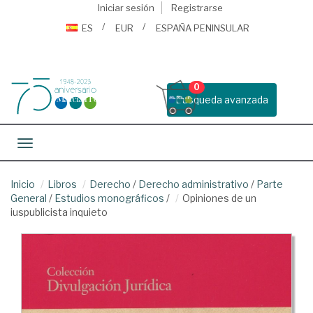
Iniciar sesión
Registrarse
ES
EUR
ESPAÑA PENINSULAR
0
Busqueda avanzada
Toggle navigation
Inicio
Libros
Derecho
/
Derecho administrativo
/
Parte
General
/
Estudios monográficos
/
Opiniones de un
iuspublicista inquieto