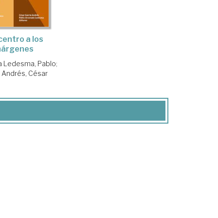
centro a los
árgenes
 Ledesma, Pablo
;
a Andrés, César