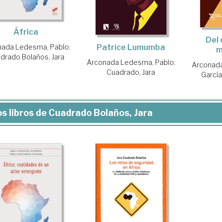
África
Del 
nada Ledesma, Pablo
;
Patrice Lumumba
m
drado Bolaños, Jara
Arconada Ledesma, Pablo
;
Arconada
Cuadrado, Jara
Garcí
s libros de Cuadrado Bolaños, Jara