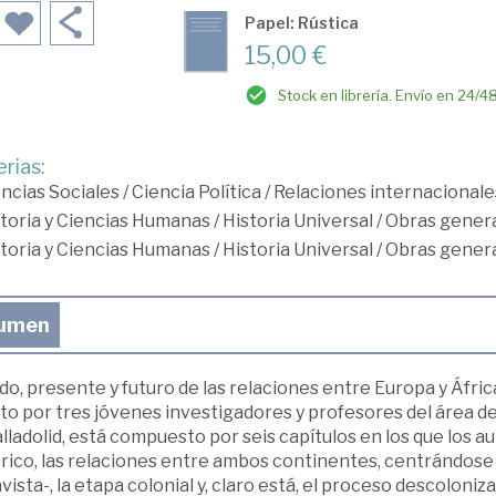
Papel: Rústica
15,00 €
Stock en librería. Envío en 24/4
rias:
ncias Sociales
/
Ciencia Política
/
Relaciones internacionale
toria y Ciencias Humanas
/
Historia Universal
/
Obras genera
toria y Ciencias Humanas
/
Historia Universal
/
Obras genera
umen
o, presente y futuro de las relaciones entre Europa y Áfric
ito por tres jóvenes investigadores y profesores del área 
lladolid, está compuesto por seis capítulos en los que los a
órico, las relaciones entre ambos continentes, centrándose
vista-, la etapa colonial y, claro está, el proceso descoloniza