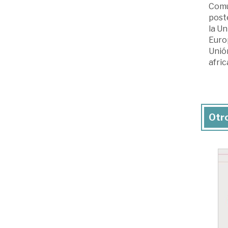
Comun
poste
la U
Europ
Unión
afric
Otro