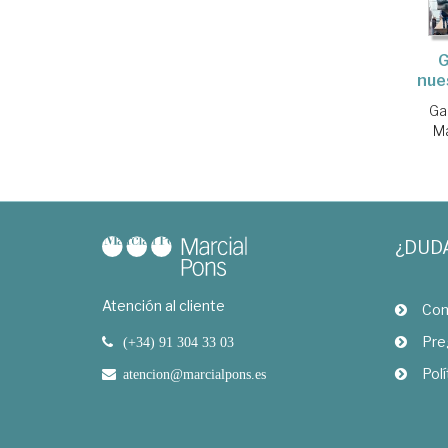
G
nue
Ga
Ma
¿DUD
Atención al cliente
Com
Pre
(+34) 91 304 33 03
Polí
atencion@marcialpons.es