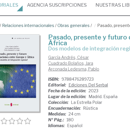
ORIALES
AGENCIA
SUSCRIPCIONES
NUESTRAS
LI
/
Relaciones internacionales
/
Obras generales
/
Pasado, presente 
Pasado, presente y futuro 
África
dos modelos de integración reg
García Andrés, César
Cuadrado Bolaños, Jara
Arconada Ledesma, Pablo
ISBN:
9788476289723
Editorial:
Ediciones Del Serbal
Fecha de la edición:
2023
Lugar de la edición:
Madrid. España
Colección:
La Estrella Polar
Encuadernación:
Rústica
Medidas:
24 cm
Nº Pág.:
180
Idiomas:
Español