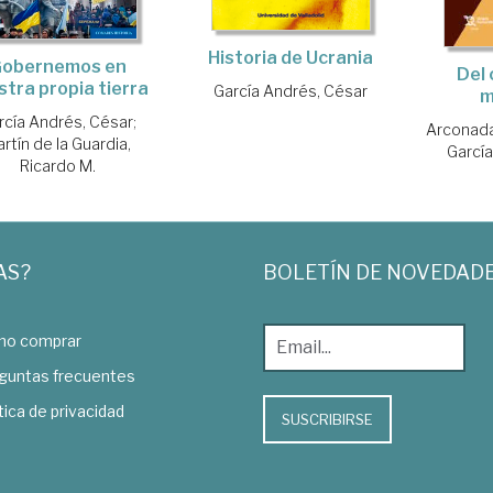
Historia de Ucrania
obernemos en
Del 
stra propia tierra
García Andrés, César
m
rcía Andrés, César
;
Arconada
rtín de la Guardia,
Garcí
Ricardo M.
AS?
BOLETÍN DE NOVEDAD
o comprar
guntas frecuentes
tica de privacidad
SUSCRIBIRSE