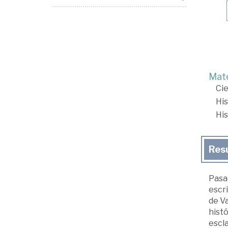
Mate
Cie
His
His
Res
Pasad
escr
de Va
hist
escla