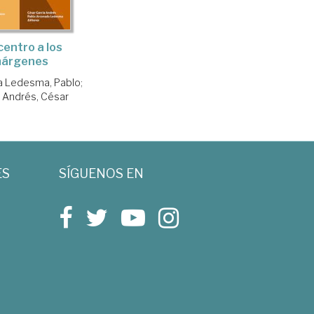
centro a los
árgenes
 Ledesma, Pablo
;
a Andrés, César
ES
SÍGUENOS EN