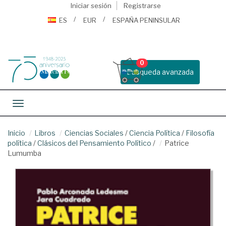
Iniciar sesión
Registrarse
ES
EUR
ESPAÑA PENINSULAR
0
Busqueda avanzada
Toggle navigation
Inicio
Libros
Ciencias Sociales
/
Ciencia Política
/
Filosofía
política
/
Clásicos del Pensamiento Político
/
Patrice
Lumumba