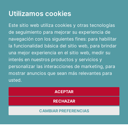
Utilizamos cookies
Este sitio web utiliza cookies y otras tecnologías
de seguimiento para mejorar su experiencia de
navegación con los siguientes fines:
para habilitar
la funcionalidad básica del sitio web
,
para brindar
una mejor experiencia en el sitio web
,
medir su
interés en nuestros productos y servicios y
personalizar las interacciones de marketing
,
para
mostrar anuncios que sean más relevantes para
usted
.
ACEPTAR
RECHAZAR
CAMBIAR PREFERENCIAS