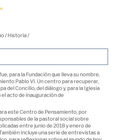
s.
mo
/
Historia
/
fue, para la Fundación que lleva su nombre,
iento Pablo VI. Un centro para recuperar,
 del Concilio, del diálogo y, para la Iglesia
n el acto de inauguración de
 para este Centro de Pensamiento, por
esponsables de la pastoral social sobre
blicadas entre junio de 2018 y enero de
También incluye una serie de entrevistas a
rídico, para reflexionar sobre el mundo de hoy