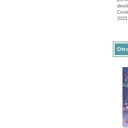
desde
Comu
2021 
Otro