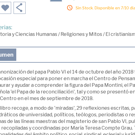
Sin Stock. Disponible en 7/10 día
rias:
toria y Ciencias Humanas
/
Religiones y Mitos
/
El cristianis
umen
nonización del papa Pablo VI el 14 de octubre del año 2018 
ocasión especial para poner en marcha el Centro de Pensam
urar y ayudar a comprender la figura del Papa Montini, el Papa
ola 'el Papa de la reconciliación', tal y como se presentó e
 Centro en el mes de septiembre de 2018.
libro recoge, a modo de 'miradas', 29 reflexiones escritas,
ráticos de universidad, políticos, teólogos, periodistas o r
s de las líneas maestras del magisterio de san Pablo VI, pu
, recopiladas y coordinadas por María Teresa Compte Grau. 
nalidades del ámbito político, social, sindical, eclesial y ju