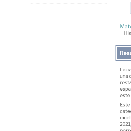
Mate
His
Res
La ca
una 
resta
españ
este
Este 
cated
mucha
2021
perso