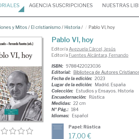
ORIALES
AGENCIA
SUSCRIPCIONES
NUESTRAS
LI
iones y Mitos
/
El cristianismo
/
Historia
/
Pablo VI, hoy
Pablo VI, hoy
Editor/a
Avezuela Cárcel, Jesús
Editor/a
Fuentes Alcántara, Fernando
ISBN:
9788422023036
Editorial:
Biblioteca de Autores Cristianos.
Fecha de la edición:
2023
Lugar de la edición:
Madrid. España
Colección:
Estudios y Ensayos. Historia
Encuadernación:
Rústica
Medidas:
22 cm
Nº Pág.:
184
Idiomas:
Español
Papel: Rústica
17,00 €