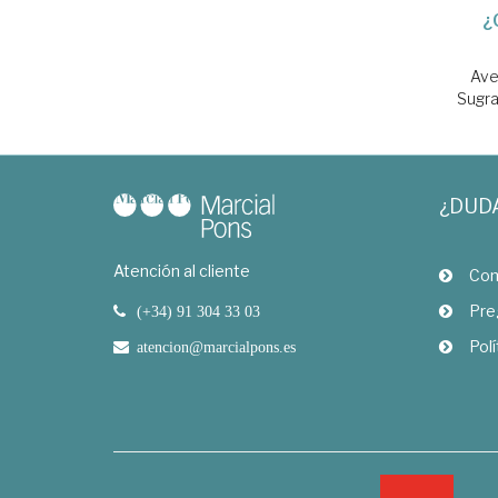
¿
Ave
Sugra
¿DUD
Atención al cliente
Com
Pre
(+34) 91 304 33 03
Polí
atencion@marcialpons.es