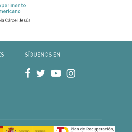
experimento
mericano
la Cárcel, Jesús
ES
SÍGUENOS EN