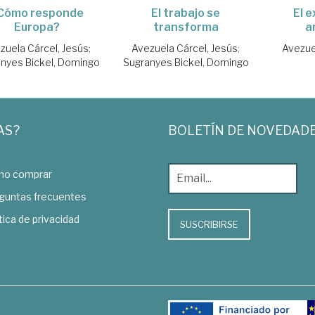
El trabajo se
El 
Cómo responde
transforma
a
Europa?
Avezuela Cárcel, Jesús
;
Avezue
zuela Cárcel, Jesús
;
Sugranyes Bickel, Domingo
nyes Bickel, Domingo
AS?
BOLETÍN DE NOVEDAD
o comprar
guntas frecuentes
tica de privacidad
SUSCRIBIRSE