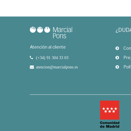
¿DUD
Atención al cliente
Com
Pre
(+34) 91 304 33 03
Polí
atencion@marcialpons.es