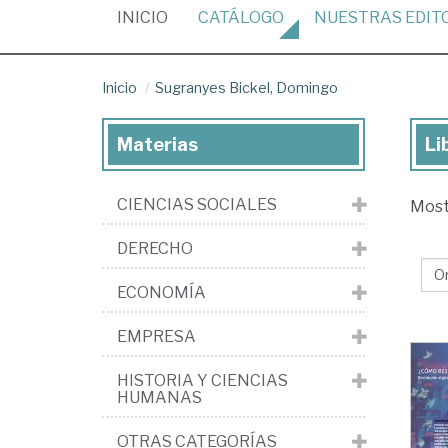
(CURRENT)
INICIO
CATÁLOGO
NUESTRAS
EDIT
Inicio
Sugranyes Bickel, Domingo
Materias
Li
Lib
de
CIENCIAS SOCIALES
Mos
Su
Bic
DERECHO
Do
ECONOMÍA
EMPRESA
HISTORIA Y CIENCIAS
HUMANAS
OTRAS CATEGORÍAS