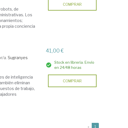
COMPRAR
 robots, de
inistrativas. Los
zonamientos;
 la propia conciencia
41,00 €
r/a.
Sugranyes
Stock en librería. Envío
en 24/48 horas
es de inteligencia
COMPRAR
 también eliminan
uestos de trabajo,
bajadores
(current)
«
1