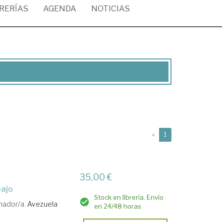
BRERÍAS
AGENDA
NOTICIAS
(current)
«
1
35,00 €
bajo
Stock en librería. Envío
nador/a.
Avezuela
en 24/48 horas