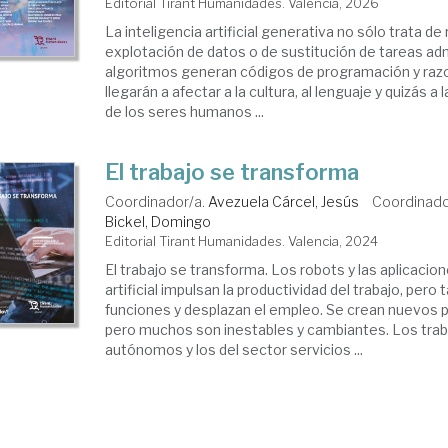
Editorial Tirant Humanidades. Valencia, 2026
La inteligencia artificial generativa no sólo trata de
explotación de datos o de sustitución de tareas adm
algoritmos generan códigos de programación y ra
llegarán a afectar a la cultura, al lenguaje y quizás a
de los seres humanos ...
El trabajo se transforma
Coordinador/a.
Avezuela Cárcel, Jesús
Coordinado
Bickel, Domingo
Editorial Tirant Humanidades. Valencia, 2024
El trabajo se transforma. Los robots y las aplicacion
artificial impulsan la productividad del trabajo, pero
funciones y desplazan el empleo. Se crean nuevos p
pero muchos son inestables y cambiantes. Los tra
autónomos y los del sector servicios ...