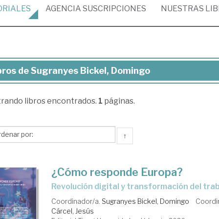
ORIALES
AGENCIA
SUSCRIPCIONES
NUESTRAS
LI
bros de Sugranyes Bickel, Domingo
ros
trando
libros encontrados.
1
páginas.
granyes
kel,
mingo
↑
¿Cómo responde Europa?
Revolución digital y transformación del tra
Coordinador/a.
Sugranyes Bickel, Domingo
Coordi
Cárcel, Jesús