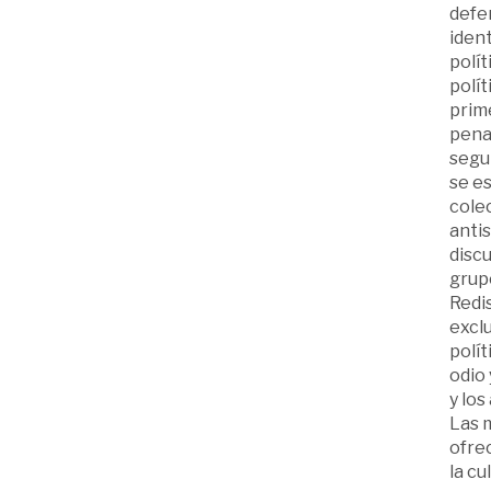
defen
iden
polít
polít
prime
penal
segun
se es
colec
antis
discu
grupo
Redis
exclu
polít
odio 
y los
Las 
ofre
la cu