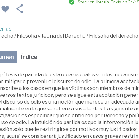
Stock en librería. Envío en 24/4
rias:
recho
/
Filosofía y teoría del Derecho
/
Filosofía del derecho
umen
Índice
pótesis de partida de esta obra es cuáles son los mecanismo
r, mitigar o prevenir el discurso de odio. La primera acotac
nscribe a los casos en que las víctimas son miembros de min
versos textos jurídicos, pero se sigue esta acotación genera
l discurso de odio es una noción que merece un adecuado an
ialmente en lo que se refiere a sus efectos. La siguiente a
tigación es especificar qué se entiende por Derecho y polít
rso de odio. La intuición de partida es que la intervención jur
esión solo puede restringirse por motivos muy justificados.
a, aquí sí se considerará justificado en casos graves restring