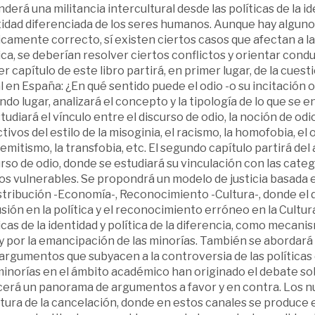
derá una militancia intercultural desde las políticas de la id
tidad diferenciada de los seres humanos. Aunque hay alguno
icamente correcto, sí existen ciertos casos que afectan a la
ica, se deberían resolver ciertos conflictos y orientar condu
r capítulo de este libro partirá, en primer lugar, de la cues
 en España: ¿En qué sentido puede el odio -o su incitación o 
do lugar, analizará el concepto y la tipología de lo que se e
tudiará el vínculo entre el discurso de odio, la noción de odi
tivos del estilo de la misoginia, el racismo, la homofobia, el
emitismo, la transfobia, etc. El segundo capítulo partirá del 
rso de odio, donde se estudiará su vinculación con las categ
s vulnerables. Se propondrá un modelo de justicia basada en
tribución -Economía-, Reconocimiento -Cultura-, donde el d
sión en la política y el reconocimiento erróneo en la Cultura
icas de la identidad y política de la diferencia, como mecani
y por la emancipación de las minorías. También se abordará 
 argumentos que subyacen a la controversia de las políticas de
minorías en el ámbito académico han originado el debate so
cerá un panorama de argumentos a favor y en contra. Los 
ltura de la cancelación, donde en estos canales se produce 