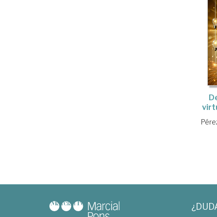
D
vir
Pére
¿DUD