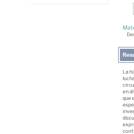
Mate
De
Res
La hi
lucha
circu
en di
que e
espec
inves
discu
expr
contr