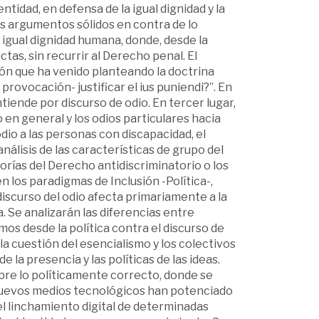
entidad, en defensa de la igual dignidad y la
s argumentos sólidos en contra de lo
 igual dignidad humana, donde, desde la
ctas, sin recurrir al Derecho penal. El
tión que ha venido planteando la doctrina
provocación- justificar el ius puniendi?”. En
ntiende por discurso de odio. En tercer lugar,
o en general y los odios particulares hacia
 odio a las personas con discapacidad, el
análisis de las características de grupo del
orías del Derecho antidiscriminatorio o los
 los paradigmas de Inclusión -Política-,
iscurso del odio afecta primariamente a la
. Se analizarán las diferencias entre
smos desde la política contra el discurso de
la cuestión del esencialismo y los colectivos
 la presencia y las políticas de las ideas.
bre lo políticamente correcto, donde se
nuevos medios tecnológicos han potenciado
el linchamiento digital de determinadas