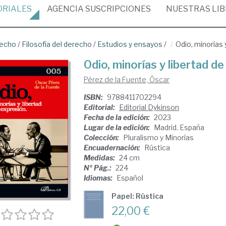
ORIALES
AGENCIA
SUSCRIPCIONES
NUESTRAS
LI
recho
/
Filosofía del derecho
/
Estudios y ensayos
/
Odio, minorías 
Odio, minorías y libertad d
Pérez de la Fuente, Óscar
ISBN:
9788411702294
Editorial:
Editorial Dykinson
Fecha de la edición:
2023
Lugar de la edición:
Madrid. España
Colección:
Pluralismo y Minorías
Encuadernación:
Rústica
Medidas:
24 cm
Nº Pág.:
224
Idiomas:
Español
Papel: Rústica
22,00 €