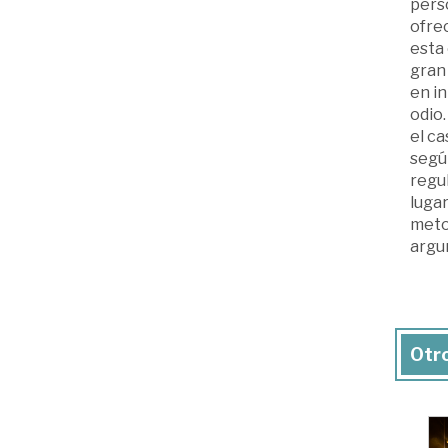
perso
ofrec
esta
gran 
en i
odio.
el ca
según
regul
lugar
metod
argu
Otro