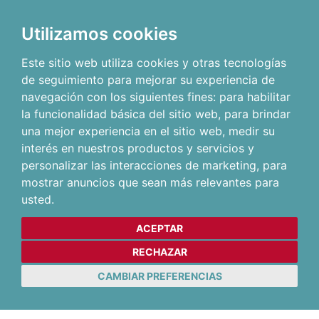
Utilizamos cookies
Este sitio web utiliza cookies y otras tecnologías
de seguimiento para mejorar su experiencia de
navegación con los siguientes fines:
para habilitar
la funcionalidad básica del sitio web
,
para brindar
una mejor experiencia en el sitio web
,
medir su
interés en nuestros productos y servicios y
personalizar las interacciones de marketing
,
para
mostrar anuncios que sean más relevantes para
usted
.
ACEPTAR
RECHAZAR
CAMBIAR PREFERENCIAS