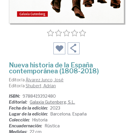
Nueva historia de la España
contemporánea (1808-2018)
Editor/a
Álvarez Junco, José
Editor/a
Shubert, Adrian
ISBN:
9788419392480
Editorial:
Galaxia Gutenberg, S.L.
Fecha de la edición:
2023
Lugar de la edición:
Barcelona. España
Colección:
Historia
Encuadernación:
Rústica
Medidas:
22 cm