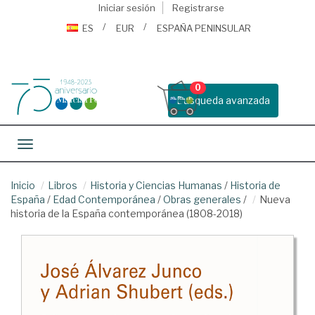
Iniciar sesión
Registrarse
ES
EUR
ESPAÑA PENINSULAR
0
Busqueda avanzada
Toggle navigation
Inicio
Libros
Historia y Ciencias Humanas
/
Historia de
España
/
Edad Contemporánea
/
Obras generales
/
Nueva
historia de la España contemporánea (1808-2018)