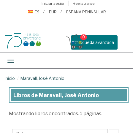
Iniciar sesión
Registrarse
ES
EUR
ESPAÑA PENINSULAR
0
Busqueda avanzada
Toggle navigation
Inicio
Maravall, José Antonio
Libros de Maravall, José Antonio
Libros
de
Mostrando
libros encontrados.
1
páginas.
Maravall,
José