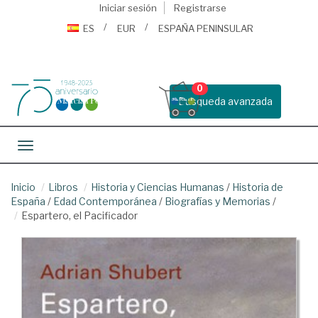
Iniciar sesión
Registrarse
ES
EUR
ESPAÑA PENINSULAR
0
Busqueda avanzada
Toggle navigation
Inicio
Libros
Historia y Ciencias Humanas
/
Historia de
España
/
Edad Contemporánea
/
Biografías y Memorias
/
Espartero, el Pacificador