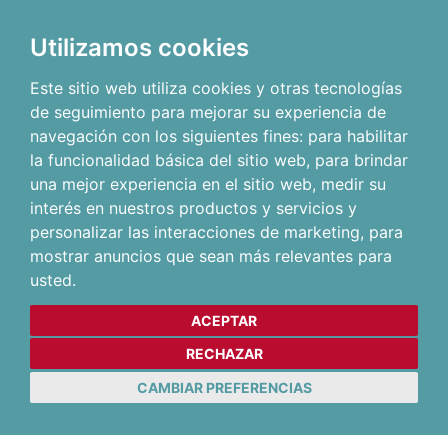
Utilizamos cookies
Este sitio web utiliza cookies y otras tecnologías
de seguimiento para mejorar su experiencia de
navegación con los siguientes fines:
para habilitar
la funcionalidad básica del sitio web
,
para brindar
una mejor experiencia en el sitio web
,
medir su
interés en nuestros productos y servicios y
personalizar las interacciones de marketing
,
para
mostrar anuncios que sean más relevantes para
usted
.
ACEPTAR
RECHAZAR
CAMBIAR PREFERENCIAS