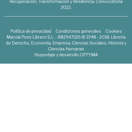
Recuperación, Transformación y Resiliencia. Convocatoria
2022.
Política de privacidad
Condiciones generales
Cookies
Marcial Pons Librero S.L. - B82947326 © 1948 - 2018. Librería
de Derecho, Economía, Empresa, Ciencias Sociales, Historia y
Ciencias Humanas
Hospedaje y desarrollo
OPTYMA