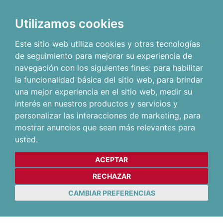
Utilizamos cookies
Este sitio web utiliza cookies y otras tecnologías
de seguimiento para mejorar su experiencia de
navegación con los siguientes fines:
para habilitar
la funcionalidad básica del sitio web
,
para brindar
una mejor experiencia en el sitio web
,
medir su
interés en nuestros productos y servicios y
personalizar las interacciones de marketing
,
para
mostrar anuncios que sean más relevantes para
usted
.
ACEPTAR
RECHAZAR
CAMBIAR PREFERENCIAS