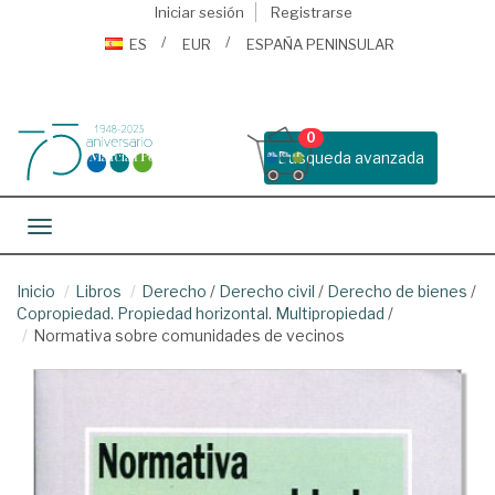
Iniciar sesión
Registrarse
ES
EUR
ESPAÑA PENINSULAR
0
Busqueda avanzada
Toggle navigation
Inicio
Libros
Derecho
/
Derecho civil
/
Derecho de bienes
/
Copropiedad. Propiedad horizontal. Multipropiedad
/
Normativa sobre comunidades de vecinos