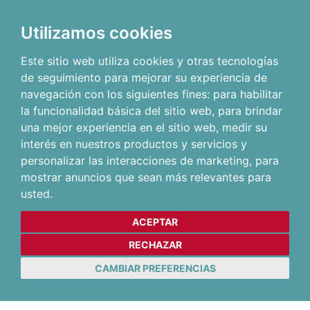
Utilizamos cookies
Este sitio web utiliza cookies y otras tecnologías
de seguimiento para mejorar su experiencia de
navegación con los siguientes fines:
para habilitar
la funcionalidad básica del sitio web
,
para brindar
una mejor experiencia en el sitio web
,
medir su
interés en nuestros productos y servicios y
personalizar las interacciones de marketing
,
para
mostrar anuncios que sean más relevantes para
usted
.
ACEPTAR
RECHAZAR
CAMBIAR PREFERENCIAS