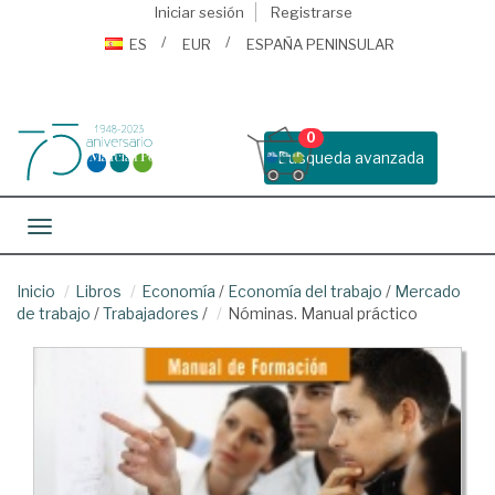
Iniciar sesión
Registrarse
ES
EUR
ESPAÑA PENINSULAR
0
Busqueda avanzada
Toggle navigation
Inicio
Libros
Economía
/
Economía del trabajo
/
Mercado
de trabajo
/
Trabajadores
/
Nóminas. Manual práctico