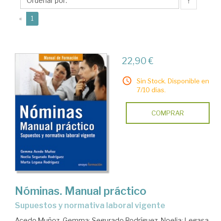
Noelia
↑
(current)
«
1
22,90 €
Sin Stock. Disponible en
7/10 días.
COMPRAR
Nóminas. Manual práctico
supuestos y normativa laboral vigente
Acedo Muñoz, Gemma
;
Segurado Rodríguez, Noelia
;
Legasa