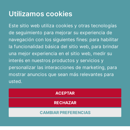
Utilizamos cookies
Este sitio web utiliza cookies y otras tecnologías
de seguimiento para mejorar su experiencia de
navegación con los siguientes fines:
para habilitar
la funcionalidad básica del sitio web
,
para brindar
una mejor experiencia en el sitio web
,
medir su
interés en nuestros productos y servicios y
personalizar las interacciones de marketing
,
para
mostrar anuncios que sean más relevantes para
usted
.
ACEPTAR
RECHAZAR
CAMBIAR PREFERENCIAS