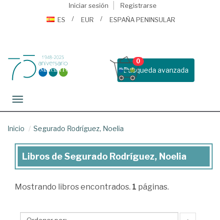
Iniciar sesión
Registrarse
ES
EUR
ESPAÑA PENINSULAR
0
Busqueda avanzada
Toggle navigation
Inicio
Segurado Rodríguez, Noelia
Libros de Segurado Rodríguez, Noelia
Libros
de
Mostrando
libros encontrados.
1
páginas.
Segurado
Rodríguez,