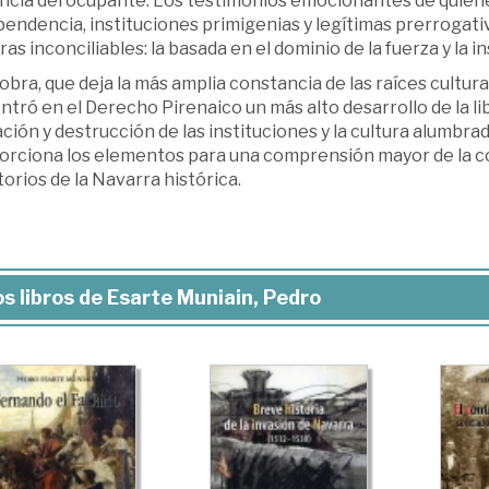
encia del ocupante. Los testimonios emocionantes de quien
endencia, instituciones primigenias y legítimas prerrogativ
ras inconciliables: la basada en el dominio de la fuerza y la 
obra, que deja la más amplia constancia de las raíces cultur
tró en el Derecho Pirenaico un más alto desarrollo de la li
ción y destrucción de las instituciones y la cultura alumbrad
orciona los elementos para una comprensión mayor de la com
torios de la Navarra histórica.
s libros de Esarte Muniain, Pedro