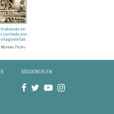
ntrabando en
n contado por
rotagonistas
 Muniain, Pedro
ES
SÍGUENOS EN