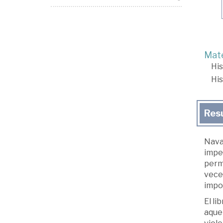
Mate
His
His
Res
Nava
imper
perma
veces
impo
El li
aquel