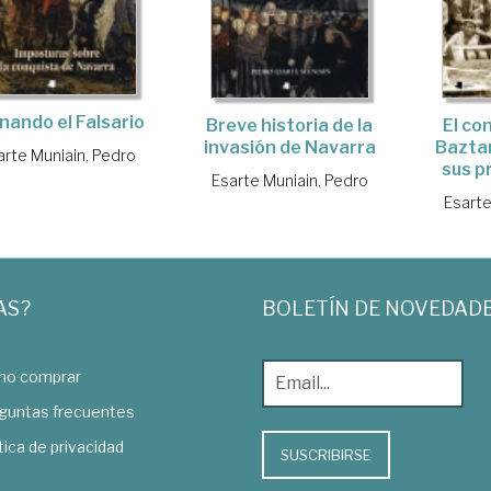
nando el Falsario
Breve historia de la
El co
invasión de Navarra
Bazta
arte Muniain, Pedro
sus p
Esarte Muniain, Pedro
Esarte
AS?
BOLETÍN DE NOVEDAD
o comprar
guntas frecuentes
tica de privacidad
SUSCRIBIRSE