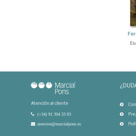
Fer
Es
¿DUD
Atención al cliente
Com
Pre
(+34) 91 304 33 03
Polí
atencion@marcialpons.es