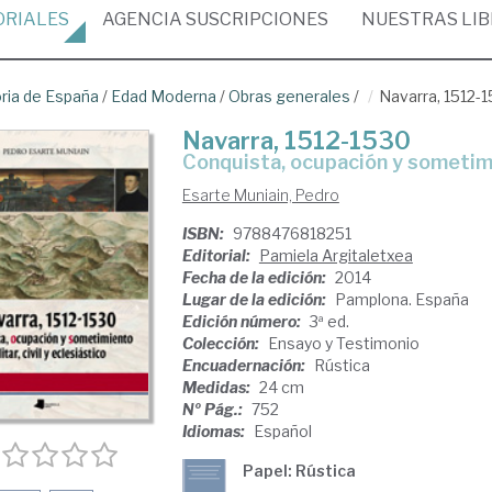
ORIALES
AGENCIA
SUSCRIPCIONES
NUESTRAS
LI
oria de España
/
Edad Moderna
/
Obras generales
/
Navarra, 1512-
Navarra, 1512-1530
conquista, ocupación y sometimie
Esarte Muniain, Pedro
ISBN:
9788476818251
Editorial:
Pamiela Argitaletxea
Fecha de la edición:
2014
Lugar de la edición:
Pamplona. España
Edición número:
3ª ed.
Colección:
Ensayo y Testimonio
Encuadernación:
Rústica
Medidas:
24 cm
Nº Pág.:
752
Idiomas:
Español
Papel: Rústica