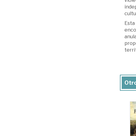
viol
indep
cultu
Esta 
encon
anula
prop
terri
Otro