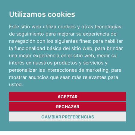
Utilizamos cookies
Este sitio web utiliza cookies y otras tecnologías
de seguimiento para mejorar su experiencia de
navegación con los siguientes fines:
para habilitar
la funcionalidad básica del sitio web
,
para brindar
una mejor experiencia en el sitio web
,
medir su
interés en nuestros productos y servicios y
personalizar las interacciones de marketing
,
para
mostrar anuncios que sean más relevantes para
usted
.
ACEPTAR
RECHAZAR
CAMBIAR PREFERENCIAS