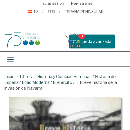
Iniciar sesión
Registrarse
ES
EUR
ESPAÑA PENINSULAR
0
Busqueda avanzada
Toggle navigation
Inicio
Libros
Historia y Ciencias Humanas
/
Historia de
España
/
Edad Moderna
/
El ejército
/
Breve historia de la
invasión de Navarra