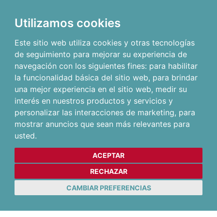
Utilizamos cookies
Este sitio web utiliza cookies y otras tecnologías
de seguimiento para mejorar su experiencia de
navegación con los siguientes fines:
para habilitar
la funcionalidad básica del sitio web
,
para brindar
una mejor experiencia en el sitio web
,
medir su
interés en nuestros productos y servicios y
personalizar las interacciones de marketing
,
para
mostrar anuncios que sean más relevantes para
usted
.
ACEPTAR
RECHAZAR
CAMBIAR PREFERENCIAS