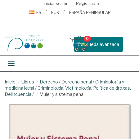
Iniciar sesión
Registrarse
ES
EUR
ESPAÑA PENINSULAR
0
Busqueda avanzada
Toggle navigation
Inicio
Libros
Derecho
/
Derecho penal
/
Criminología y
medicina legal
/
Criminología. Victimología. Política de drogas.
Delincuencia
/
Mujer y sistema penal