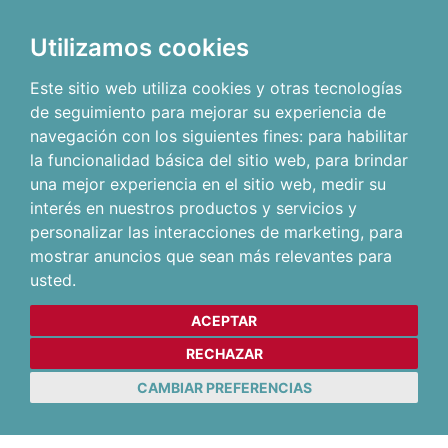
Utilizamos cookies
Este sitio web utiliza cookies y otras tecnologías
de seguimiento para mejorar su experiencia de
navegación con los siguientes fines:
para habilitar
la funcionalidad básica del sitio web
,
para brindar
una mejor experiencia en el sitio web
,
medir su
interés en nuestros productos y servicios y
personalizar las interacciones de marketing
,
para
mostrar anuncios que sean más relevantes para
usted
.
ACEPTAR
RECHAZAR
CAMBIAR PREFERENCIAS