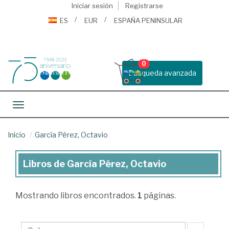
Iniciar sesión
Registrarse
ES
EUR
ESPAÑA PENINSULAR
0
Busqueda avanzada
Toggle navigation
Inicio
García Pérez, Octavio
Libros de García Pérez, Octavio
Libros
de
Mostrando
libros encontrados.
1
páginas.
García
Pérez,