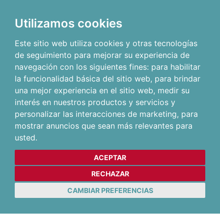
Utilizamos cookies
Este sitio web utiliza cookies y otras tecnologías
de seguimiento para mejorar su experiencia de
navegación con los siguientes fines:
para habilitar
la funcionalidad básica del sitio web
,
para brindar
una mejor experiencia en el sitio web
,
medir su
interés en nuestros productos y servicios y
personalizar las interacciones de marketing
,
para
mostrar anuncios que sean más relevantes para
usted
.
ACEPTAR
RECHAZAR
CAMBIAR PREFERENCIAS