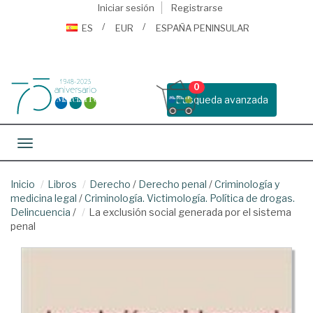
Iniciar sesión
Registrarse
ES
EUR
ESPAÑA PENINSULAR
0
Busqueda avanzada
Toggle navigation
Inicio
Libros
Derecho
/
Derecho penal
/
Criminología y
medicina legal
/
Criminología. Victimología. Política de drogas.
Delincuencia
/
La exclusión social generada por el sistema
penal