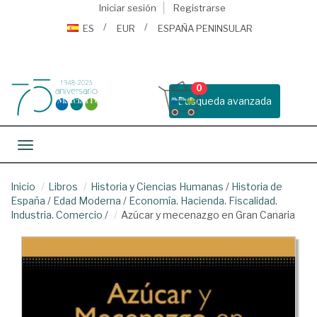
Iniciar sesión
Registrarse
ES
EUR
ESPAÑA PENINSULAR
0
Busqueda avanzada
Toggle navigation
Inicio
Libros
Historia y Ciencias Humanas
/
Historia de
España
/
Edad Moderna
/
Economía. Hacienda. Fiscalidad.
Industria. Comercio
/
Azúcar y mecenazgo en Gran Canaria