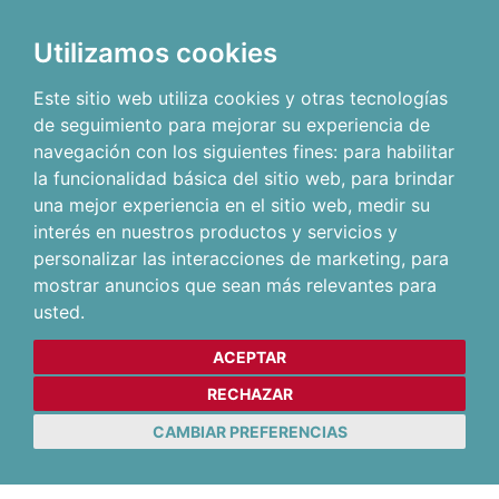
Utilizamos cookies
Este sitio web utiliza cookies y otras tecnologías
de seguimiento para mejorar su experiencia de
navegación con los siguientes fines:
para habilitar
la funcionalidad básica del sitio web
,
para brindar
una mejor experiencia en el sitio web
,
medir su
interés en nuestros productos y servicios y
personalizar las interacciones de marketing
,
para
mostrar anuncios que sean más relevantes para
usted
.
ACEPTAR
RECHAZAR
CAMBIAR PREFERENCIAS