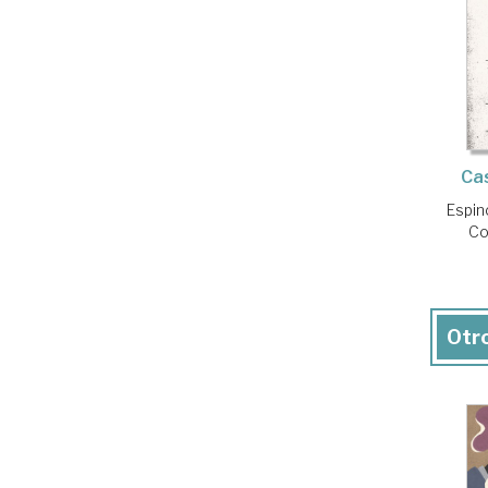
Cas
Espin
Co
Otro