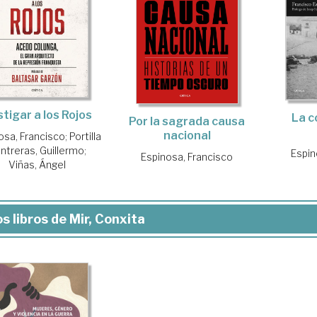
tigar a los Rojos
La c
Por la sagrada causa
nacional
osa, Francisco
;
Portilla
ntreras, Guillermo
;
Espin
Espinosa, Francisco
Viñas, Ángel
s libros de Mir, Conxita