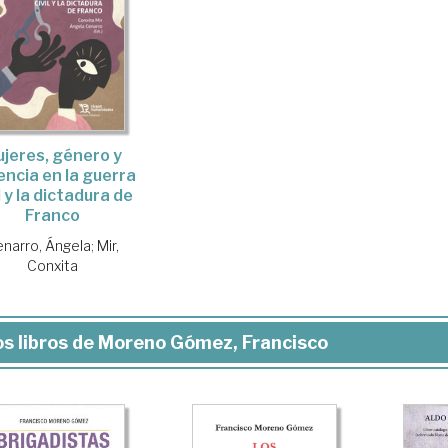
jeres, género y
encia en la guerra
l y la dictadura de
Franco
narro, Ángela
;
Mir,
Conxita
s libros de Moreno Gómez, Francisco