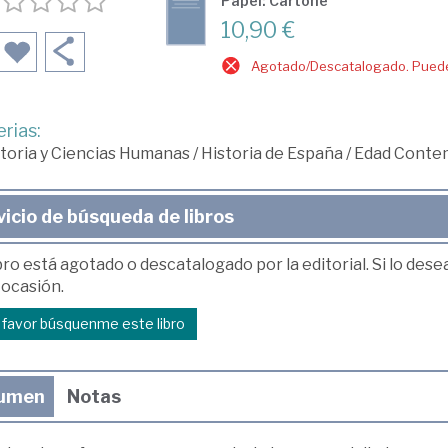
Papel: Cartoné
10,90 €
Agotado/Descatalogado. Puede 
rias:
toria y Ciencias Humanas
/
Historia de España
/
Edad Conte
vicio de búsqueda de libros
bro está agotado o descatalogado por la editorial. Si lo des
 ocasión.
r favor búsquenme este libro
umen
Notas