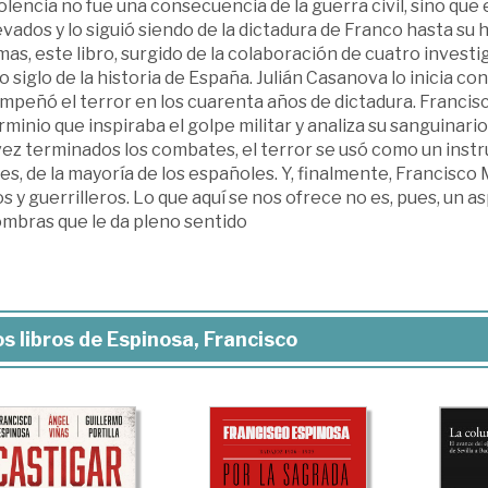
olencia no fue una consecuencia de la guerra civil, sino que 
vados y lo siguió siendo de la dictadura de Franco hasta su h
mas, este libro, surgido de la colaboración de cuatro invest
 siglo de la historia de España. Julián Casanova lo inicia co
peñó el terror en los cuarenta años de dictadura. Francisc
minio que inspiraba el golpe militar y analiza su sanguinar
ez terminados los combates, el terror se usó como un instr
es, de la mayoría de los españoles. Y, finalmente, Francisc
s y guerrilleros. Lo que aquí se nos ofrece no es, pues, un 
ombras que le da pleno sentido
s libros de Espinosa, Francisco