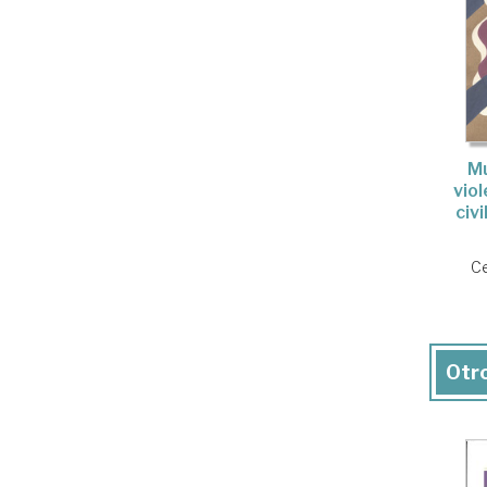
Mu
viol
civi
Ce
Otro