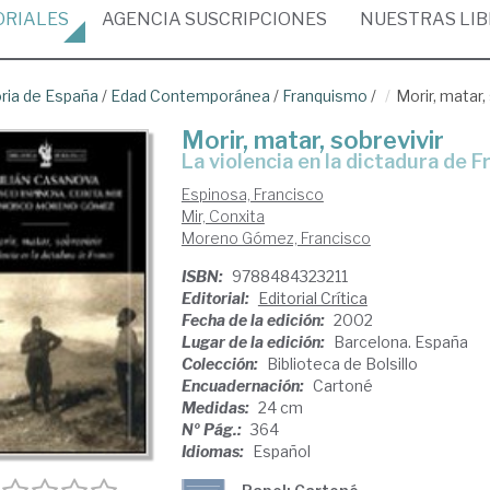
ORIALES
AGENCIA
SUSCRIPCIONES
NUESTRAS
LI
oria de España
/
Edad Contemporánea
/
Franquismo
/
Morir, matar,
Morir, matar, sobrevivir
la violencia en la dictadura de 
Espinosa, Francisco
Mir, Conxita
Moreno Gómez, Francisco
ISBN:
9788484323211
Editorial:
Editorial Crítica
Fecha de la edición:
2002
Lugar de la edición:
Barcelona. España
Colección:
Biblioteca de Bolsillo
Encuadernación:
Cartoné
Medidas:
24 cm
Nº Pág.:
364
Idiomas:
Español