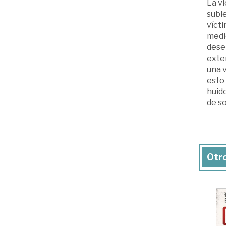
La vi
suble
vícti
medio
desem
exter
una v
esto 
huido
de s
Otro