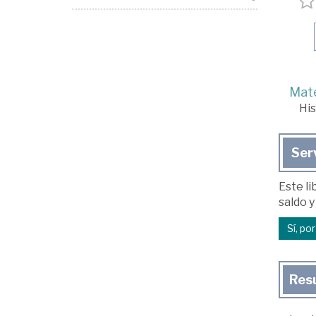
Mate
His
Ser
Este li
saldo y
Sí, po
Res