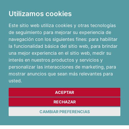
Utilizamos cookies
Este sitio web utiliza cookies y otras tecnologías
de seguimiento para mejorar su experiencia de
navegación con los siguientes fines:
para habilitar
la funcionalidad básica del sitio web
,
para brindar
una mejor experiencia en el sitio web
,
medir su
interés en nuestros productos y servicios y
personalizar las interacciones de marketing
,
para
mostrar anuncios que sean más relevantes para
usted
.
ACEPTAR
RECHAZAR
CAMBIAR PREFERENCIAS