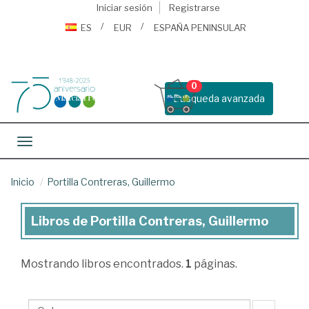
Iniciar sesión
Registrarse
ES
EUR
ESPAÑA PENINSULAR
0
Busqueda avanzada
Toggle navigation
Inicio
Portilla Contreras, Guillermo
Libros de Portilla Contreras, Guillermo
Libros
de
Mostrando
libros encontrados.
1
páginas.
Portilla
Contreras,