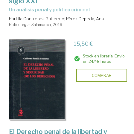
siglo XXI
un análisis penal y político criminal
Portilla Contreras, Guillermo
;
Pérez Cepeda, Ana
Ratio Legis. Salamanca, 2016
15,50 €
Stock en librería. Envío
en 24/48 horas
COMPRAR
El Derecho penal de la libertad y