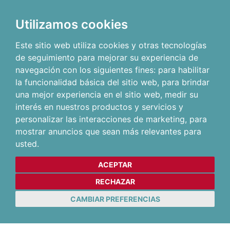
Utilizamos cookies
Este sitio web utiliza cookies y otras tecnologías
de seguimiento para mejorar su experiencia de
navegación con los siguientes fines:
para habilitar
la funcionalidad básica del sitio web
,
para brindar
una mejor experiencia en el sitio web
,
medir su
interés en nuestros productos y servicios y
personalizar las interacciones de marketing
,
para
mostrar anuncios que sean más relevantes para
usted
.
ACEPTAR
RECHAZAR
CAMBIAR PREFERENCIAS