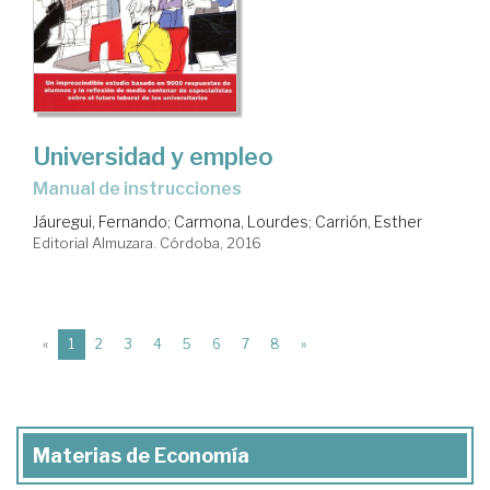
Universidad y empleo
manual de instrucciones
Jáuregui, Fernando
;
Carmona, Lourdes
;
Carrión, Esther
Editorial Almuzara. Córdoba, 2016
(current)
«
1
2
3
4
5
6
7
8
»
Materias de Economía