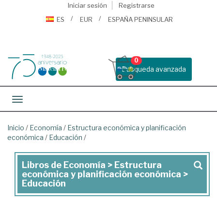
Iniciar sesión
Registrarse
ES
EUR
ESPAÑA PENINSULAR
0
Busqueda avanzada
Toggle navigation
Inicio
/
Economía
/
Estructura económica y planificación
económica
/
Educación
/
Libros de Economía > Estructura
Libros
económica y planificación económica >
de
Educación
Economía
>