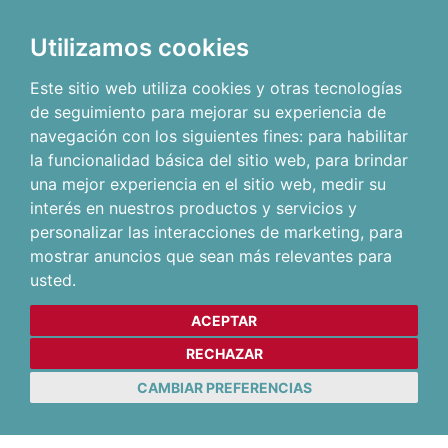
Utilizamos cookies
Este sitio web utiliza cookies y otras tecnologías
de seguimiento para mejorar su experiencia de
navegación con los siguientes fines:
para habilitar
la funcionalidad básica del sitio web
,
para brindar
una mejor experiencia en el sitio web
,
medir su
interés en nuestros productos y servicios y
personalizar las interacciones de marketing
,
para
mostrar anuncios que sean más relevantes para
usted
.
ACEPTAR
RECHAZAR
CAMBIAR PREFERENCIAS