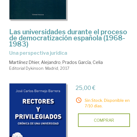
Las universidades durante el proceso
de democratización española (1968-
1983)
una perspectiva jurídica
Martiínez Dhier, Alejandro
;
Prados García, Celia
Editorial Dykinson. Madrid, 2017
25,00 €
Sin Stock. Disponible en
7/10 días.
COMPRAR