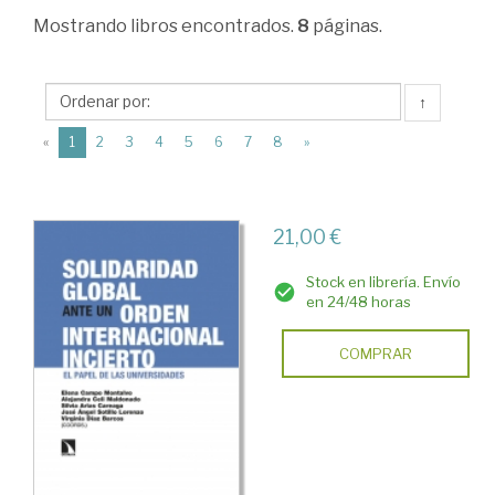
Estructura
Mostrando
libros encontrados.
8
páginas.
económica
y
↑
planificación
(current)
«
1
2
3
4
5
6
7
8
»
económica
>
Educación
21,00 €
Stock en librería. Envío
en 24/48 horas
COMPRAR